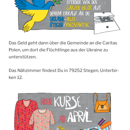
Das Geld geht dann über die Gemein­de an die Cari­tas
Polen, um dort die Flücht­lin­ge aus der Ukrai­ne zu
unterstützen.
Das Näh­zim­mer fin­dest Du in 79252 Ste­gen, Unter­bir­
ken 12.