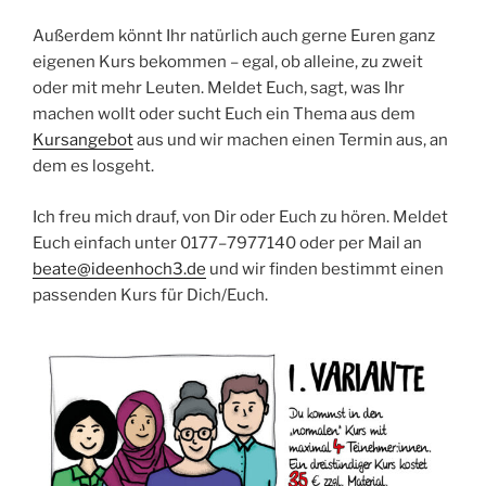
Außer­dem könnt Ihr natür­lich auch ger­ne Euren ganz
eige­nen Kurs bekom­men – egal, ob allei­ne, zu zweit
oder mit mehr Leu­ten. Mel­det Euch, sagt, was Ihr
machen wollt oder sucht Euch ein The­ma aus dem
Kurs­an­ge­bot
aus und wir machen einen Ter­min aus, an
dem es losgeht.
Ich freu mich drauf, von Dir oder Euch zu hören. Mel­det
Euch ein­fach unter 0177–7977140 oder per Mail an
beate@ideenhoch3.de
und wir fin­den bestimmt einen
pas­sen­den Kurs für Dich/Euch.