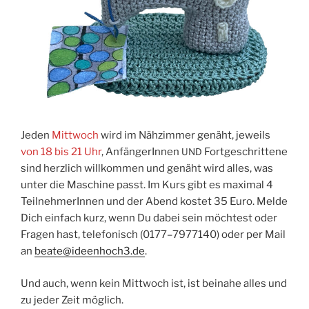
Jeden
Mitt­woch
wird im Näh­zim­mer genäht, jeweils
von 18 bis 21 Uhr
, Anfän­ge­rIn­nen
Fort­ge­schrit­te­ne
UND
sind herz­lich will­kom­men und genäht wird alles, was
unter die Maschi­ne passt. Im Kurs gibt es maxi­mal 4
Teil­neh­me­rIn­nen und der Abend kos­tet 35 Euro. Mel­de
Dich ein­fach kurz, wenn Du dabei sein möch­test oder
Fra­gen hast, tele­fo­nisch (0177–7977140) oder per Mail
an
beate@ideenhoch3.de
.
Und auch, wenn kein Mitt­woch ist, ist bei­na­he alles und
zu jeder Zeit möglich.