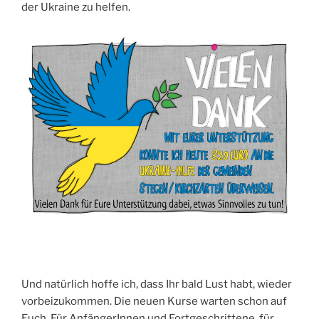
der Ukrai­ne zu helfen.
Und natür­lich hof­fe ich, dass Ihr bald Lust habt, wie­der
vor­bei­zu­kom­men. Die neu­en Kur­se war­ten schon auf
Euch. Für Anfän­ge­rIn­nen und Fort­ge­schrit­te­ne, für