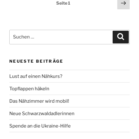
Seitennummerierung
Näch
Seite
1
Seit
der
Beiträge
Suche
Suche
nach:
NEUESTE BEITRÄGE
Lust auf einen Nähkurs?
Topflappen häkeln
Das Nähzimmer wird mobil!
Neue Schwarzwaldadlerinnen
Spende an die Ukraine-Hilfe