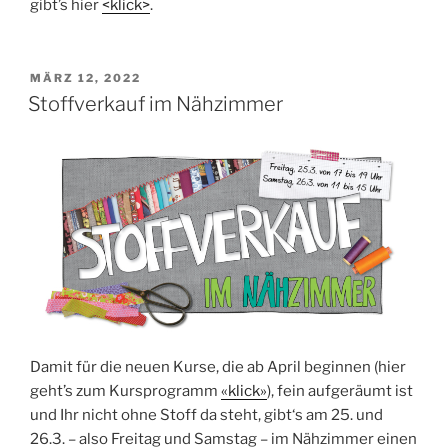
gibt’s hier
<klick>
.
VERÖFFENTLICHT
MÄRZ 12, 2022
AM
Stoffverkauf im Nähzimmer
Damit für die neu­en Kur­se, die ab April begin­nen (hier
geht’s zum Kurs­pro­gramm
«klick»
), fein auf­ge­räumt ist
und Ihr nicht ohne Stoff da steht, gibt‘s am 25. und
26.3. – also Frei­tag und Sams­tag – im Näh­zim­mer einen