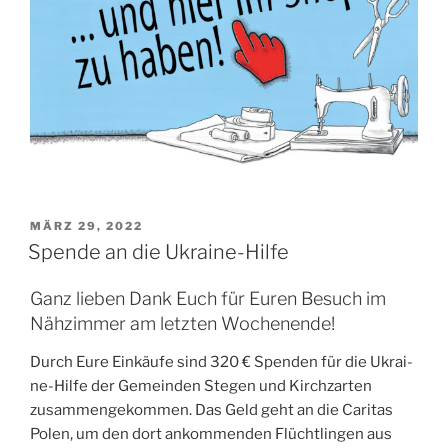
VERÖFFENTLICHT
MÄRZ 29, 2022
AM
Spende an die Ukraine-Hilfe
Ganz lieben Dank Euch für Euren Besuch im
Nähzimmer am letzten Wochenende!
Durch Eure Ein­käu­fe sind 320 € Spen­den für die Ukrai­
ne-Hil­fe der Gemein­den Ste­gen und Kirch­zar­ten
zusam­men­ge­kom­men. Das Geld geht an die Cari­tas
Polen, um den dort ankom­men­den Flücht­lin­gen aus