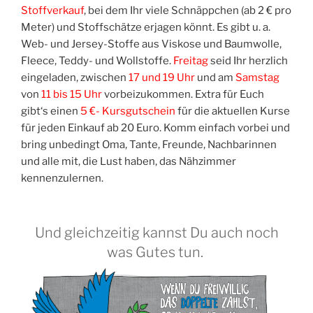
Stoff­ver­kauf
, bei dem Ihr vie­le Schnäpp­chen (ab 2 € pro
Meter) und Stoff­schät­ze erja­gen könnt. Es gibt u. a.
Web- und Jer­sey-Stof­fe aus Vis­ko­se und Baum­wol­le,
Fleece, Ted­dy- und Woll­stof­fe.
Frei­tag
seid Ihr herz­lich
ein­ge­la­den, zwi­schen
17 und 19 Uhr
und am
Sams­tag
von
11 bis 15 Uhr
vor­bei­zu­kom­men. Extra für Euch
gibt‘s einen
5 €- Kurs­gut­schein
für die aktu­el­len Kur­se
für jeden Ein­kauf ab 20 Euro. Komm ein­fach vor­bei und
bring unbe­dingt Oma, Tan­te, Freun­de, Nach­ba­rin­nen
und alle mit, die Lust haben, das Näh­zim­mer
kennenzulernen.
Und gleichzeitig kannst Du auch noch
was Gutes tun.