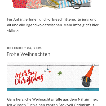
Für Anfän­ge­rIn­nen und Fort­ge­schrit­te­ne, für jung und
alt und alle irgend­wo dazwi­schen. Mehr Infos gibt’s hier
<klick>
.
VERÖFFENTLICHT
DEZEMBER 24, 2021
AM
Frohe Weihnachten!
Ganz herz­li­che Weih­nachts­grü­ße aus dem Näh­zim­mer,
ich wünsch Euch einen gan­zen Sack voll Opti­mis­mus,