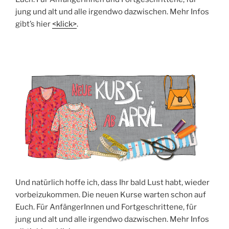
jung und alt und alle irgend­wo dazwi­schen. Mehr Infos
gibt’s hier
<klick>
.
Und natür­lich hof­fe ich, dass Ihr bald Lust habt, wie­der
vor­bei­zu­kom­men. Die neu­en Kur­se war­ten schon auf
Euch. Für Anfän­ge­rIn­nen und Fort­ge­schrit­te­ne, für
jung und alt und alle irgend­wo dazwi­schen. Mehr Infos