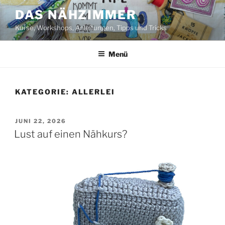
Zum
DAS NÄHZIMMER
Inhalt
Kurse, Workshops, Anleitungen, Tipps und Tricks
springen
Menü
KATEGORIE:
ALLERLEI
VERÖFFENTLICHT
JUNI 22, 2026
AM
Lust auf einen Nähkurs?