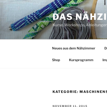
Zum
Inhalt
DAS NÄHZ
springen
Kurse, Workshops, Anleitungen,
Neues aus dem Nähzimmer
D
Shop
Kursprogramm
Im
KATEGORIE:
MASCHINEN
VERÖFFENTLICHT
NOVEMBER 11, 2015