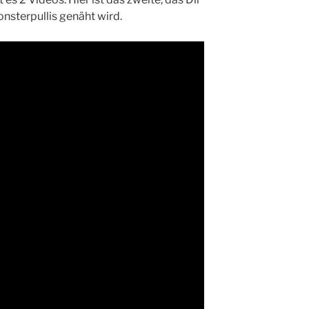
ns­ter­pul­lis genäht wird.