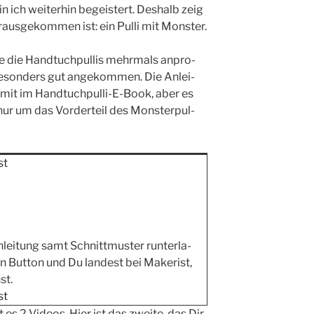
ich wei­ter­hin begeis­tert. Des­halb zeig
us­ge­kom­men ist: ein Pul­li mit Monster.
e die Hand­tuch­pul­lis mehr­mals anpro­
i beson­ders gut ange­kom­men. Die Anlei­
 mit im Hand­tuch­pul­li-E-Book, aber es
nur um das Vor­der­teil des Mons­ter­pul­
st
lei­tung samt Schnitt­mus­ter run­ter­la­
n But­ton und Du lan­dest bei Make­rist,
st.
st
s 2 Vide­os. Hier ist das zwei­te, das Dir