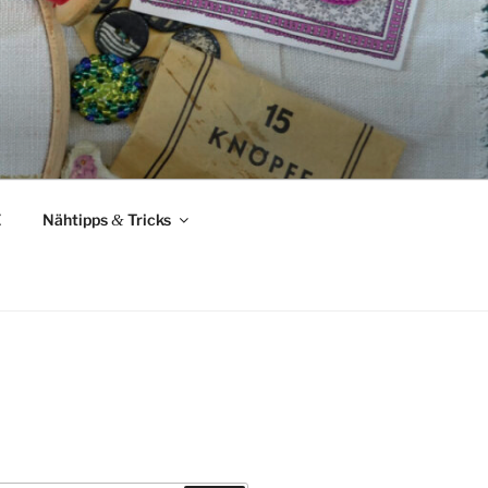
Z
Nähtipps
&
Tricks