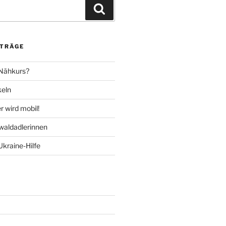
Suchen
ITRÄGE
 Nähkurs?
keln
 wird mobil!
aldadlerinnen
Ukraine-Hilfe