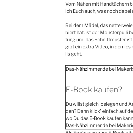
Vom Nähen mit Hand­tü­chern bin 
ich Euch auch, was noch dabei ra
Bei dem Mädel, das net­ter­wei­s
biert hat, ist der Mons­ter­pul­l
tung und das Schnitt­mus­ter ist
gibt ein extra Video, in dem es 
lis geht.
Das-Nähzimmer.de bei Make­ri
E‑Book kaufen?
Du willst gleich los­le­gen und An
den? Dann klick’ ein­fach auf de
wo Du das E‑Book kau­fen kann
Das-Nähzimmer.de bei Makeri
Als Ergän­zung zum E‑Book gibt e