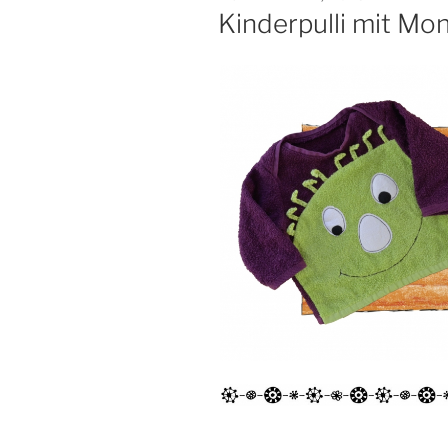
AM
Kinderpulli mit Mo