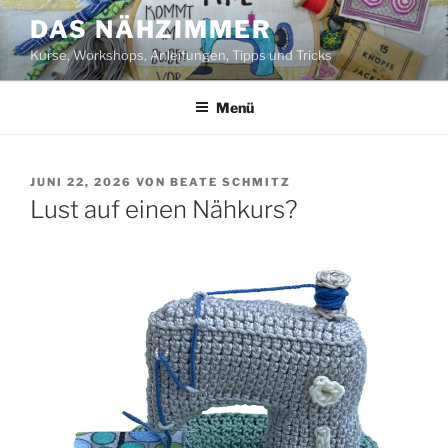
Zum
DAS NÄHZIMMER
Inhalt
Kurse, Workshops, Anleitungen, Tipps und Tricks
springen
Menü
VERÖFFENTLICHT
JUNI 22, 2026
VON
BEATE SCHMITZ
AM
Lust auf einen Nähkurs?