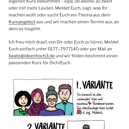
eige­nen Kurs bekom­men – egal, ob allei­ne, zu zweit
oder mit mehr Leu­ten. Mel­det Euch, sagt, was Ihr
machen wollt oder sucht Euch ein The­ma aus dem
Kurs­an­ge­bot
aus und wir machen einen Ter­min aus, an
dem es losgeht.
Ich freu mich drauf, von Dir oder Euch zu hören. Mel­det
Euch ein­fach unter 0177–7977140 oder per Mail an
beate@ideenhoch3.de
und wir fin­den bestimmt einen
pas­sen­den Kurs für Dich/Euch.