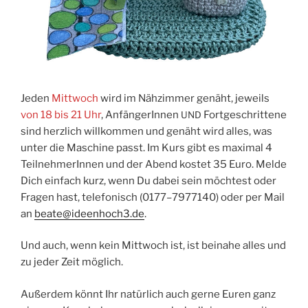
Jeden
Mitt­woch
wird im Näh­zim­mer genäht, jeweils
von 18 bis 21 Uhr
, Anfän­ge­rIn­nen
Fort­ge­schrit­te­ne
UND
sind herz­lich will­kom­men und genäht wird alles, was
unter die Maschi­ne passt. Im Kurs gibt es maxi­mal 4
Teil­neh­me­rIn­nen und der Abend kos­tet 35 Euro. Mel­de
Dich ein­fach kurz, wenn Du dabei sein möch­test oder
Fra­gen hast, tele­fo­nisch (0177–7977140) oder per Mail
an
beate@ideenhoch3.de
.
Und auch, wenn kein Mitt­woch ist, ist bei­na­he alles und
zu jeder Zeit möglich.
Außer­dem könnt Ihr natür­lich auch ger­ne Euren ganz