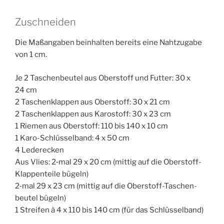
Zuschneiden
Die Maß­an­ga­ben beinhal­ten bereits eine Naht­zu­ga­be
von 1 cm.
Je 2 Taschen­beu­tel aus Ober­stoff und Fut­ter: 30 x
24 cm
2 Taschen­klap­pen aus Ober­stoff: 30 x 21 cm
2 Taschen­klap­pen aus Karo­s­toff: 30 x 23 cm
1 Rie­men aus Ober­stoff: 110 bis 140 x 10 cm
1 Karo-Schlüs­sel­band: 4 x 50 cm
4 Lederecken
Aus Vlies: 2‑mal 29 x 20 cm (mit­tig auf die Ober­stoff-
Klap­pen­tei­le bügeln)
2‑mal 29 x 23 cm (mit­tig auf die Ober­stoff-Taschen­
beu­tel bügeln)
1 Strei­fen à 4 x 110 bis 140 cm (für das Schlüsselband)