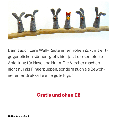
Damit auch Eure Walk-Res­te einer fro­hen Zukunft ent­
ge­gen­bli­cken kön­nen, gibt’s hier jetzt die kom­plet­te
Anlei­tung für Hase und Huhn. Die Vie­cher machen
nicht nur als Fin­ger­pup­pen, son­dern auch als Bewoh­
ner einer Gruß­kar­te eine gute Figur.
Gratis und ohne Ei!