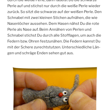
Per­le auf und stichst nur durch die wei­ße Per­le wie­der
zurück­. So sitzt die schwar­ze auf der wei­ßen Per­le. Den
Schna­bel mit zwei klei­nen Sti­chen auf­nä­hen, die wie
Nasen­lö­cher aus­se­hen. Dem Hasen nähst Du die rote
Per­le als Nase auf. Beim Annä­hen von Per­len und
Schna­bel stichst Du durch alle Stoff­la­gen, um auch die
Federn bzw. Ohren fest­zu­nä­hen. Die Federn kannst Du
mit der Sche­re zurecht­stut­zen. Unter­schied­li­che Län­
gen und schrä­ge Enden sehen gut aus.