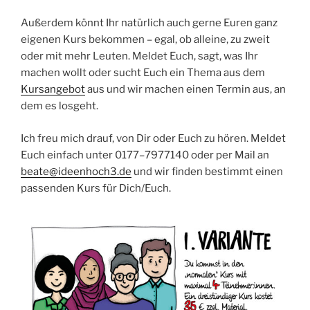
Außer­dem könnt Ihr natür­lich auch ger­ne Euren ganz
eige­nen Kurs bekom­men – egal, ob allei­ne, zu zweit
oder mit mehr Leu­ten. Mel­det Euch, sagt, was Ihr
machen wollt oder sucht Euch ein The­ma aus dem
Kurs­an­ge­bot
aus und wir machen einen Ter­min aus, an
dem es losgeht.
Ich freu mich drauf, von Dir oder Euch zu hören. Mel­det
Euch ein­fach unter 0177–7977140 oder per Mail an
beate@ideenhoch3.de
und wir fin­den bestimmt einen
pas­sen­den Kurs für Dich/Euch.