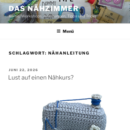
Zum
DAS NÄHZIMMER
Inhalt
Kurse, Workshops, Anleitungen, Tipps und Tricks
springen
Menü
SCHLAGWORT:
NÄHANLEITUNG
VERÖFFENTLICHT
JUNI 22, 2026
AM
Lust auf einen Nähkurs?