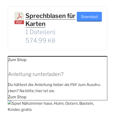
Sprechblasen für
Down­load
Karten
1 Datei(en)
574.99
KB
Zum Shop
Anleitung runterladen?
Du hät­test die Anlei­tung lie­ber als
zum Aus­dru­
PDF
cken? Na bit­te, hier ist sie.
Zum Shop