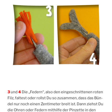
3
und
4
Die „Federn“, also den ein­ge­schnit­te­nen roten
Filz, fal­test oder rollst Du so zusam­men, dass das Bün­
del nur noch einen Zen­ti­me­ter breit ist. Dann ziehst Du
die Ohren oder Federn mit­hil­fe der Pin­zet­te in den