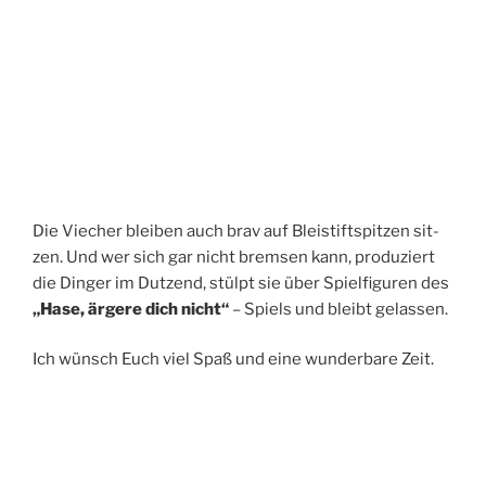
Die Vie­cher blei­ben auch brav auf Blei­stift­spit­zen sit­
zen. Und wer sich gar nicht brem­sen kann, pro­du­ziert
die Din­ger im Dut­zend, stülpt sie über Spiel­fi­gu­ren des
„Hase, ärge­re dich nicht“
– Spiels und bleibt gelassen.
Ich wünsch Euch viel Spaß und eine wun­der­ba­re Zeit.