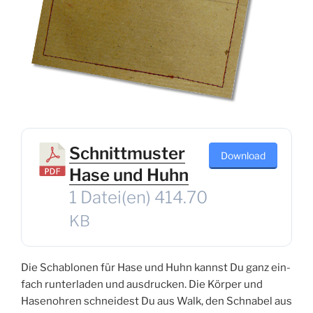
Schnittmuster
Down­load
Hase und Huhn
1 Datei(en)
414.70
KB
Die Scha­blo­nen für Hase und Huhn kannst Du ganz ein­
fach run­ter­la­den und aus­dru­cken. Die Kör­per und
Hasen­oh­ren schnei­dest Du aus Walk, den Schna­bel aus