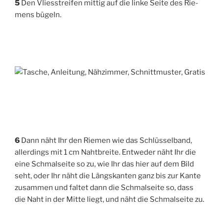
5
Den Vlies­strei­fen mit­tig auf die lin­ke Sei­te des Rie­
mens bügeln.
6
Dann näht Ihr den Rie­men wie das Schlüs­sel­band,
aller­dings mit 1 cm Naht­brei­te. Ent­we­der näht Ihr die
eine Schmal­sei­te so zu, wie Ihr das hier auf dem Bild
seht, oder Ihr näht die Längs­kan­ten ganz bis zur Kan­te
zusam­men und fal­tet dann die Schmal­sei­te so, dass
die Naht in der Mit­te liegt, und näht die Schmal­sei­te zu.