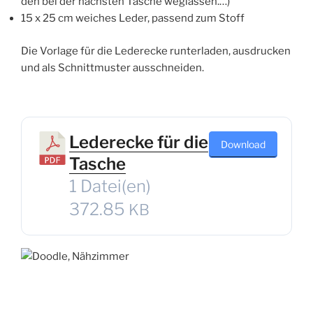
den bei der nächs­ten Tasche weglassen.…)
15 x 25 cm wei­ches Leder, pas­send zum Stoff
Die Vor­la­ge für die Leder­ecke run­ter­la­den, aus­dru­cken
und als Schnitt­mus­ter ausschneiden.
Lederecke für die
Down­load
Tasche
1 Datei(en)
372.85
KB