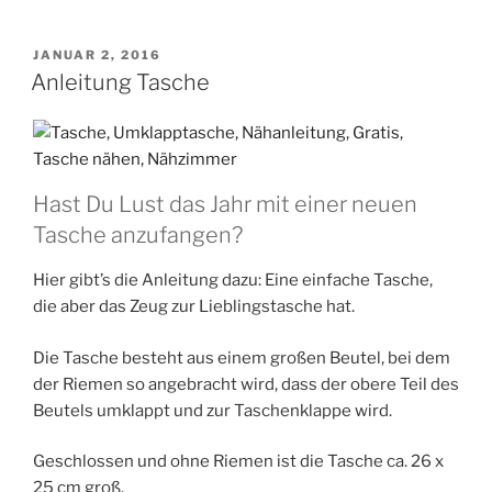
VERÖFFENTLICHT
JANUAR 2, 2016
AM
Anleitung Tasche
Hast Du Lust das Jahr mit einer neuen
Tasche anzufangen?
Hier gibt’s die Anlei­tung dazu: Eine ein­fa­che Tasche,
die aber das Zeug zur Lieb­lings­ta­sche hat.
Die Tasche besteht aus einem gro­ßen Beu­tel, bei dem
der Rie­men so ange­bracht wird, dass der obe­re Teil des
Beu­tels umklappt und zur Taschen­klap­pe wird.
Geschlos­sen und ohne Rie­men ist die Tasche ca. 26 x
25 cm groß.