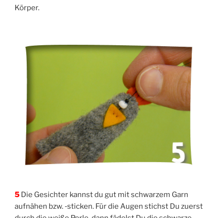
Körper.
5
Die Gesich­ter kannst du gut mit schwar­zem Garn
auf­nä­hen bzw. ‑sti­cken. Für die Augen stichst Du zuerst
durch die wei­ße Per­le, dann fädelst Du die schwar­ze