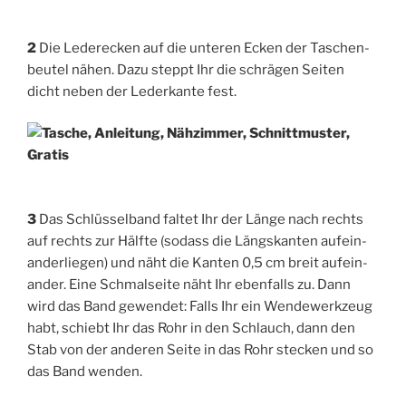
2
Die Leder­ecken auf die unte­ren Ecken der Taschen­
beu­tel nähen. Dazu steppt Ihr die schrä­gen Sei­ten
dicht neben der Leder­kan­te fest.
3
Das Schlüs­sel­band fal­tet Ihr der Län­ge nach rechts
auf rechts zur Hälf­te (sodass die Längs­kan­ten auf­ein­
an­der­lie­gen) und näht die Kan­ten 0,5 cm breit auf­ein­
an­der. Eine Schmal­sei­te näht Ihr eben­falls zu. Dann
wird das Band gewen­det: Falls Ihr ein Wen­de­werk­zeug
habt, schiebt Ihr das Rohr in den Schlauch, dann den
Stab von der ande­ren Sei­te in das Rohr ste­cken und so
das Band wenden.