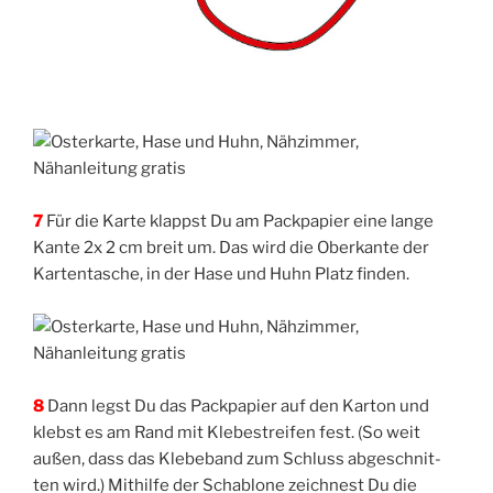
7
Für die Kar­te klappst Du am Pack­pa­pier eine lan­ge
Kan­te 2x 2 cm breit um. Das wird die Ober­kan­te der
Kar­ten­ta­sche, in der Hase und Huhn Platz finden.
8
Dann legst Du das Pack­pa­pier auf den Kar­ton und
klebst es am Rand mit Kle­be­strei­fen fest. (So weit
außen, dass das Kle­be­band zum Schluss abge­schnit­
ten wird.) Mit­hil­fe der Scha­blo­ne zeich­nest Du die