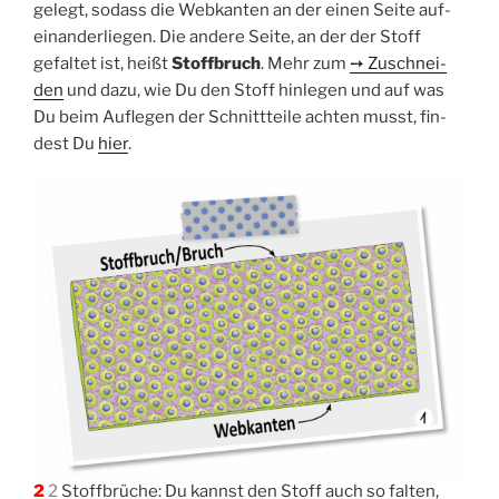
gelegt, sodass die Web­kan­ten an der einen Sei­te auf­
ein­an­der­lie­gen. Die ande­re Sei­te, an der der Stoff
gefal­tet ist, heißt
Stoff­bruch
. Mehr zum
➙ Zuschnei­
den
und dazu, wie Du den Stoff hin­le­gen und auf was
Du beim Auf­le­gen der Schnitt­tei­le ach­ten musst, fin­
dest Du
hier
.
2
2
Stoff­brü­che: Du kannst den Stoff auch so fal­ten,