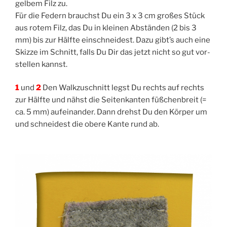
gel­bem Filz zu.
Für die Federn brauchst Du ein 3 x 3 cm gro­ßes Stück
aus rotem Filz, das Du in klei­nen Abstän­den (2 bis 3
mm) bis zur Hälf­te ein­schnei­dest. Dazu gibt’s auch eine
Skiz­ze im Schnitt, falls Du Dir das jetzt nicht so gut vor­
stel­len kannst.
1
und
2
Den Walk­zu­schnitt legst Du rechts auf rechts
zur Hälf­te und nähst die Sei­ten­kan­ten füß­chen­breit (=
ca. 5 mm) auf­ein­an­der. Dann drehst Du den Kör­per um
und schnei­dest die obe­re Kan­te rund ab.