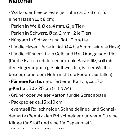
Material
• Walk- oder Fleece­res­te (je Huhn ca. 6 x 8 cm, für
einen Hasen 11 x 8 cm)
• Per­len in Weiß, Ø ca. 4 mm, (2 je Tier)
• Per­len in Schwarz, Ø ca. 2 mm, (2 je Tier)
• Näh­garn in Schwarz und Rot • Pinzette
• Für die Hasen: Per­le in Rot, Ø 4 bis 5 mm, (eine je Hase)
• Für die Hüh­ner: Filz in Gelb und Rot, Oran­ge oder Pink
(für die Kar­ten reicht der nor­ma­le Bas­tel­filz, soll mit
den Fin­ger­pup­pen gespielt wer­den, ist der Woll­filz
bes­ser, damit dem Huhn nicht die Federn ausfallen)
•
Für eine Kar­te:
natur­far­be­ner Kar­ton, ca. 170
g‑Karton, 30 x 20 cm (~
)
DIN
A4
• Grü­ner oder wei­ßer Kar­ton für die Sprechblase
• Pack­pa­pier, ca. 15 x 10 cm
• even­tu­ell Roll­schnei­der, Schnei­de­line­al und Schnei­
de­mat­te (Benutz’ den Roll­schnei­der nur, wenn Du eine
Klin­ge für Stoff und eine für Papier hast.)