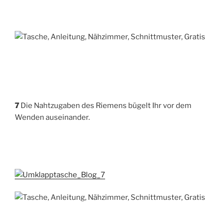
7
Die Naht­zu­ga­ben des Rie­mens bügelt Ihr vor dem
Wen­den auseinander.