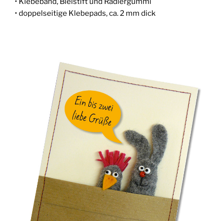
• Kle­be­band, Blei­stift und Radiergummi
• dop­pel­sei­ti­ge Kle­be­pads, ca. 2 mm dick