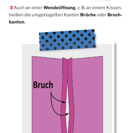
3
Auch an einer
Wen­de­öff­nung
, z. B. an einem Kis­sen,
hei­ßen die umge­bü­gel­ten Kan­ten
Brü­che
oder
Bruch­
kan­ten
.