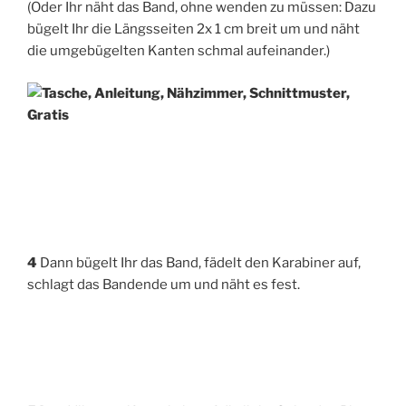
(Oder Ihr näht das Band, ohne wen­den zu müs­sen: Dazu
bügelt Ihr die Längs­sei­ten 2x 1 cm breit um und näht
die umge­bü­gel­ten Kan­ten schmal aufeinander.)
4
Dann bügelt Ihr das Band, fädelt den Kara­bi­ner auf,
schlagt das Band­ende um und näht es fest.