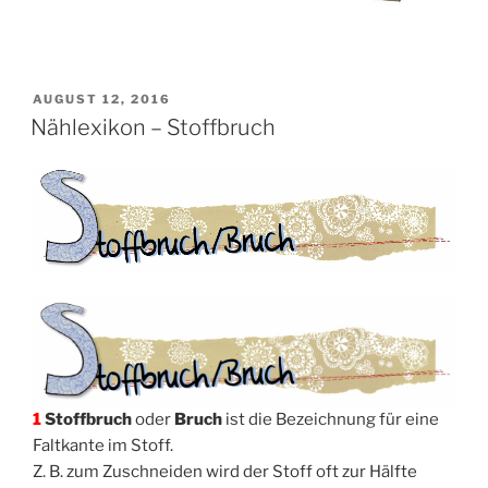
VERÖFFENTLICHT
AUGUST 12, 2016
AM
Nählexikon – Stoffbruch
1
Stoff­bruch
oder
Bruch
ist die Bezeich­nung für eine
Falt­kan­te im Stoff.
Z. B. zum Zuschnei­den wird der Stoff oft zur Hälf­te