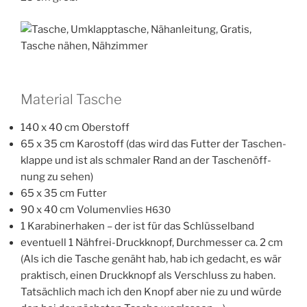
Material Tasche
140 x 40 cm Oberstoff
65 x 35 cm Karo­s­toff (das wird das Fut­ter der Taschen­
klap­pe und ist als schma­ler Rand an der Taschen­öff­
nung zu sehen)
65 x 35 cm Futter
90 x 40 cm Volu­men­vlies
H630
1 Kara­bi­ner­ha­ken – der ist für das Schlüsselband
even­tu­ell 1 Näh­frei-Druck­knopf, Durch­mes­ser ca. 2 cm
(Als ich die Tasche genäht hab, hab ich gedacht, es wär
prak­tisch, einen Druck­knopf als Ver­schluss zu haben.
Tat­säch­lich mach ich den Knopf aber nie zu und wür­de