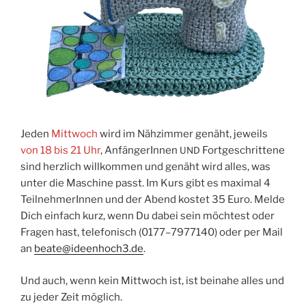
Jeden
Mitt­woch
wird im Näh­zim­mer genäht, jeweils
von 18 bis 21 Uhr
, Anfän­ge­rIn­nen
Fort­ge­schrit­te­ne
UND
sind herz­lich will­kom­men und genäht wird alles, was
unter die Maschi­ne passt. Im Kurs gibt es maxi­mal 4
Teil­neh­me­rIn­nen und der Abend kos­tet 35 Euro. Mel­de
Dich ein­fach kurz, wenn Du dabei sein möch­test oder
Fra­gen hast, tele­fo­nisch (0177–7977140) oder per Mail
an
beate@ideenhoch3.de
.
Und auch, wenn kein Mitt­woch ist, ist bei­na­he alles und
zu jeder Zeit möglich.