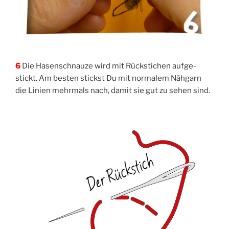
6
Die Hasen­schnau­ze wird mit Rück­sti­chen auf­ge­
stickt. Am bes­ten stickst Du mit nor­ma­lem Näh­garn
die Lini­en mehr­mals nach, damit sie gut zu sehen sind.