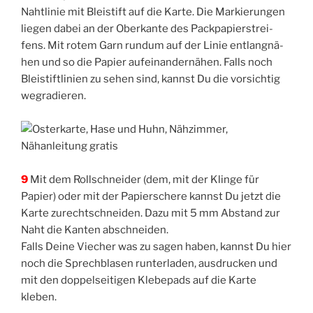
Naht­li­nie mit Blei­stift auf die Kar­te. Die Mar­kie­run­gen
lie­gen dabei an der Ober­kan­te des Pack­pa­pier­strei­
fens. Mit rotem Garn rund­um auf der Linie ent­lang­nä­
hen und so die Papier auf­ein­an­der­nä­hen. Falls noch
Blei­stift­li­ni­en zu sehen sind, kannst Du die vor­sich­tig
wegradieren.
9
Mit dem Roll­schnei­der (dem, mit der Klin­ge für
Papier) oder mit der Papier­sche­re kannst Du jetzt die
Kar­te zurecht­schnei­den. Dazu mit 5 mm Abstand zur
Naht die Kan­ten abschneiden.
Falls Dei­ne Vie­cher was zu sagen haben, kannst Du hier
noch die Sprech­bla­sen run­ter­la­den, aus­dru­cken und
mit den dop­pel­sei­ti­gen Kle­be­pads auf die Kar­te
kleben.