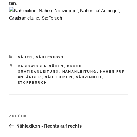
ten
.
KATEGORIEN
NÄHEN
,
NÄHLEXIKON
SCHLAGWÖRTER
BASISWISSEN NÄHEN
,
BRUCH
,
GRATISANLEITUNG
,
NÄHANLEITUNG
,
NÄHEN FÜR
ANFÄNGER
,
NÄHLEXIKON
,
NÄHZIMMER
,
STOFFBRUCH
Beitragsnavigation
Vorheriger
ZURÜCK
Beitrag
Nählexikon • Rechts auf rechts