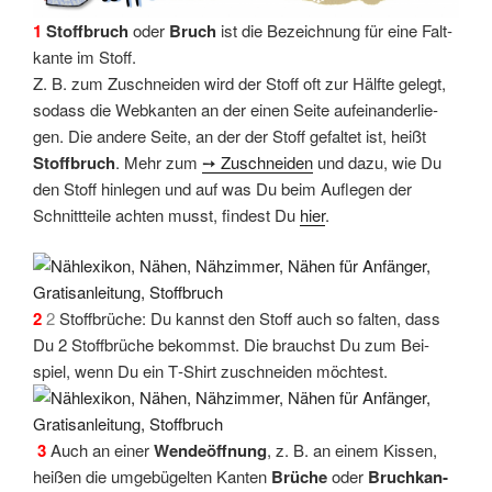
1
Stoff­bruch
oder
Bruch
ist die Bezeich­nung für eine Falt­
kan­te im Stoff.
Z. B. zum Zuschnei­den wird der Stoff oft zur Hälf­te gelegt,
sodass die Web­kan­ten an der einen Sei­te auf­ein­an­der­lie­
gen. Die ande­re Sei­te, an der der Stoff gefal­tet ist, heißt
Stoff­bruch
. Mehr zum
➙ Zuschnei­den
und dazu, wie Du
den Stoff hin­le­gen und auf was Du beim Auf­le­gen der
Schnitt­tei­le ach­ten musst, fin­dest Du
hier
.
2
2
Stoff­brü­che: Du kannst den Stoff auch so fal­ten, dass
Du 2 Stoff­brü­che bekommst. Die brauchst Du zum Bei­
spiel, wenn Du ein T‑Shirt zuschnei­den möchtest.
3
Auch an einer
Wen­de­öff­nung
, z. B. an einem Kis­sen,
hei­ßen die umge­bü­gel­ten Kan­ten
Brü­che
oder
Bruch­kan­