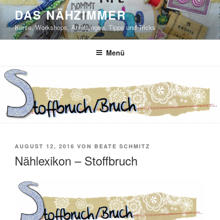
Zum
DAS NÄHZIMMER
Inhalt
Kurse, Workshops, Anleitungen, Tipps und Tricks
springen
Menü
VERÖFFENTLICHT
AUGUST 12, 2016
VON
BEATE SCHMITZ
AM
Nählexikon – Stoffbruch