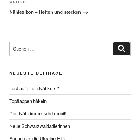
Nächster
WEITER
Beitrag
Nählexikon – Heften und stecken
Suche
Suche
nach:
NEUESTE BEITRÄGE
Lust auf einen Nähkurs?
Topflappen häkeln
Das Nähzimmer wird mobil!
Neue Schwarzwaldadlerinnen
Spende an die Ukraine-Hilfe