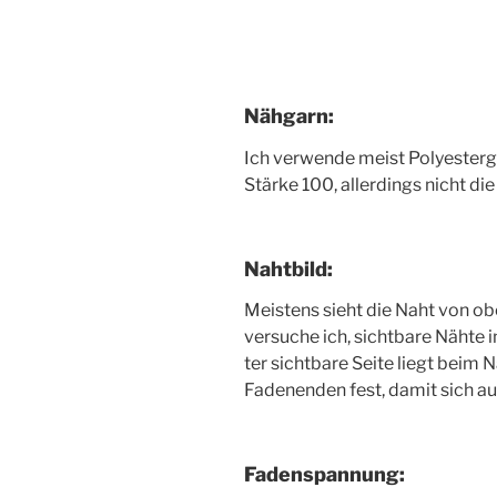
Nähgarn:
Ich ver­wen­de meist Poly­es­ter­g
Stär­ke 100, aller­dings nicht die 
Nahtbild:
Meis­tens sieht die Naht von ob
ver­su­che ich, sicht­ba­re Näh­t
ter sicht­ba­re Sei­te liegt beim
Faden­en­den fest, damit sich au
Fadenspannung: