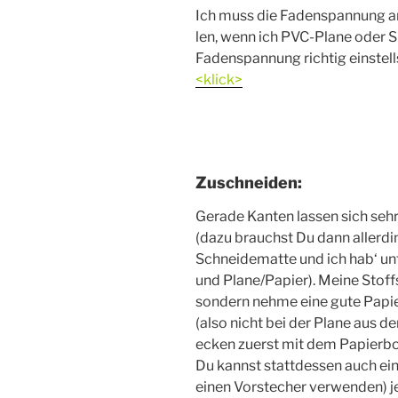
Ich muss die Faden­span­nung an
len, wenn ich PVC-Pla­ne oder S
Faden­span­nung rich­tig ein­stell
<klick>
Zuschneiden:
Gera­de Kan­ten las­sen sich seh
(dazu brauchst Du dann aller­di
Schnei­de­mat­te und ich hab‘ unte
und Plane/Papier). Mei­ne Stoff­s
son­dern neh­me eine gute Papier­
(also nicht bei der Pla­ne aus de
ecken zuerst mit dem Papier­boh
Du kannst statt­des­sen auch ein
einen Vor­ste­cher ver­wen­den) j