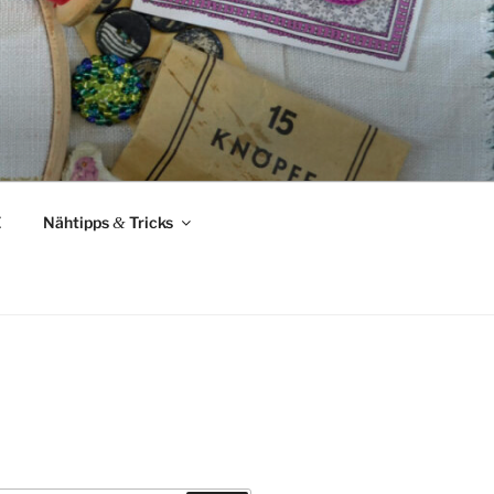
Z
Nähtipps
&
Tricks