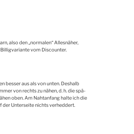
arn, also den „nor­ma­len“ Alles­nä­her,
Bil­lig­va­ri­an­te vom Discounter.
en bes­ser aus als von unten. Des­halb
e immer von rechts zu nähen, d. h. die spä­
 Nähen oben. Am Naht­an­fang hal­te ich die
f der Unter­sei­te nichts verheddert.