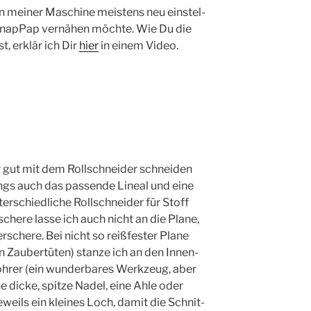
 mei­ner Maschi­ne meis­tens neu ein­stel­
nap­Pap ver­nä­hen möch­te. Wie Du die
st, erklär ich Dir
hier
in einem Video.
r gut mit dem Roll­schnei­der schnei­den
ngs auch das pas­sen­de Line­al und eine
r­schied­li­che Roll­schnei­der für Stoff
che­re las­se ich auch nicht an die Pla­ne,
sche­re. Bei nicht so reiß­fes­ter Pla­ne
n Zau­ber­tü­ten) stan­ze ich an den Innen­
­rer (ein wun­der­ba­res Werk­zeug, aber
e dicke, spit­ze Nadel, eine Ahle oder
eweils ein klei­nes Loch, damit die Schnit­