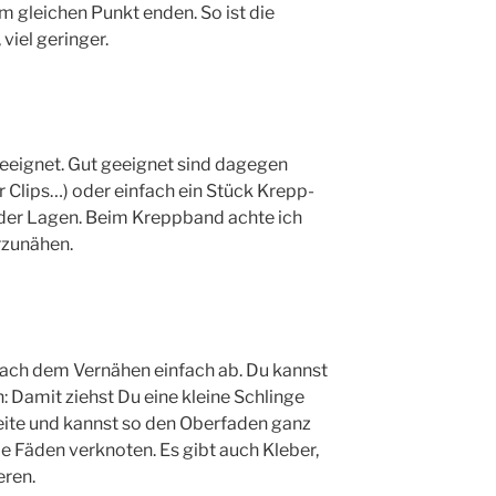
 am glei­chen Punkt enden. So ist die
 viel geringer.
e­eig­net. Gut geeig­net sind dage­gen
r Clips…) oder ein­fach ein Stück Krepp­
n der Lagen. Beim Krepp­band ach­te ich
erzunähen.
nach dem Ver­nä­hen ein­fach ab. Du kannst
: Damit ziehst Du eine klei­ne Schlin­ge
ei­te und kannst so den Ober­fa­den ganz
ie Fäden ver­kno­ten. Es gibt auch Kle­ber,
eren.