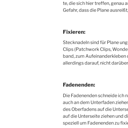
te, die sich hier tref­fen, genau
Gefahr, dass die Pla­ne aus­reißt,
Fixieren:
Steck­na­deln sind für Pla­ne ung
Clips (Patch­work Clips, Won­de
band, zum Auf­ein­an­der­kle­be
aller­dings dar­auf, nicht darüb
Fadenenden:
Die Faden­en­den schnei­de ich 
auch an dem Unter­fa­den zie­hen
des Ober­fa­dens auf die Unter­s
auf die Unter­sei­te zie­hen und d
spe­zi­ell um Faden­en­den zu fixi