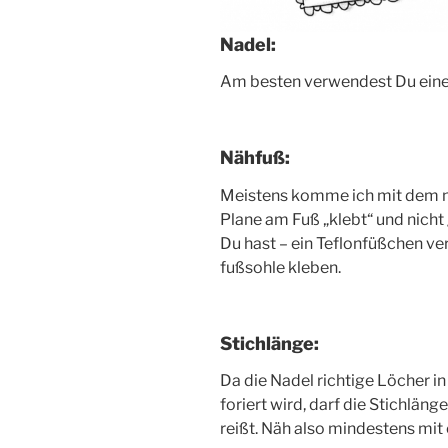
Nadel:
Am bes­ten ver­wen­dest Du eine
Nähfuß:
Meis­tens kom­me ich mit dem no
Pla­ne am Fuß „klebt“ und nicht g
Du hast – ein Tef­lon­füß­chen 
fuß­soh­le kleben.
Stichlänge:
Da die Nadel rich­ti­ge Löcher in 
fo­riert wird, darf die Stich­län­g
reißt. Näh also min­des­tens mit 