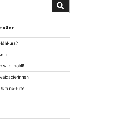
Suchen
ITRÄGE
 Nähkurs?
keln
 wird mobil!
aldadlerinnen
Ukraine-Hilfe