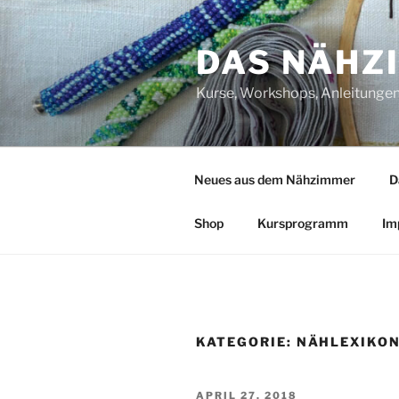
Zum
Inhalt
DAS NÄHZ
springen
Kurse, Workshops, Anleitungen,
Neues aus dem Nähzimmer
D
Shop
Kursprogramm
Im
KATEGORIE:
NÄHLEXIKO
VERÖFFENTLICHT
APRIL 27, 2018