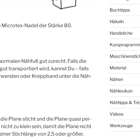
Buchtipps
Häkeln
 Micro­tex-Nadel der Stär­ke 80.
Handstiche
Kursprogram
Maschinenstic
r­ma­len Näh­fuß gut zurecht. Falls die
Material
ut trans­por­tiert wird, kannst Du – falls
ver­wen­den oder Krepp­band unter die Näh­
Nähen
Nählexikon
Nähtipps & Tri
Videos
die Pla­ne sticht und die Pla­ne qua­si per­
Werkzeuge
e nicht zu klein sein, damit die Pla­ne nicht
einer Stich­län­ge von 2,5 oder größer.