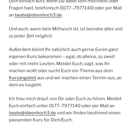
Dich ein­fach kurz, wenn Du dabei sein möch­test oder
Fra­gen hast, tele­fo­nisch (0177–7977140) oder per Mail
an
beate@ideenhoch3.de
.
Und auch, wenn kein Mitt­woch ist, ist bei­na­he alles und
zu jeder Zeit möglich.
Außer­dem könnt Ihr natür­lich auch ger­ne Euren ganz
eige­nen Kurs bekom­men – egal, ob allei­ne, zu zweit
oder mit mehr Leu­ten. Mel­det Euch, sagt, was Ihr
machen wollt oder sucht Euch ein The­ma aus dem
Kurs­an­ge­bot
aus und wir machen einen Ter­min aus, an
dem es losgeht.
Ich freu mich drauf, von Dir oder Euch zu hören. Mel­det
Euch ein­fach unter 0177–7977140 oder per Mail an
beate@ideenhoch3.de
und wir fin­den bestimmt einen
pas­sen­den Kurs für Dich/Euch.