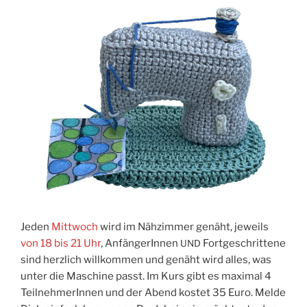
Jeden
Mitt­woch
wird im Näh­zim­mer genäht, jeweils
von 18 bis 21 Uhr
, Anfän­ge­rIn­nen
Fort­ge­schrit­te­ne
UND
sind herz­lich will­kom­men und genäht wird alles, was
unter die Maschi­ne passt. Im Kurs gibt es maxi­mal 4
Teil­neh­me­rIn­nen und der Abend kos­tet 35 Euro. Mel­de