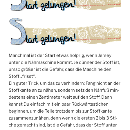
Manch­mal ist der Start etwas holp­rig, wenn Jer­sey
unter die Näh­ma­schi­ne kommt. Je dün­ner der Stoff ist,
umso grö­ßer ist die Gefahr, dass die Maschi­ne den
Stoff „frisst“.
Ein guter Trick, um das zu ver­hin­dern: Fang nicht an der
Stoff­kan­te an zu nähen, son­dern setz den Näh­fuß min­
des­tens einen Zen­ti­me­ter weit auf den Stoff. Dann
kannst Du ein­fach mit ein paar Rück­wärts­sti­chen
begin­nen, um die Tei­le trotz­dem bis zur Stoff­kan­te
zusam­men­zu­nä­hen, denn wenn die ers­ten 2 bis 3 Sti­
che gemacht sind, ist die Gefahr, dass der Stoff unter