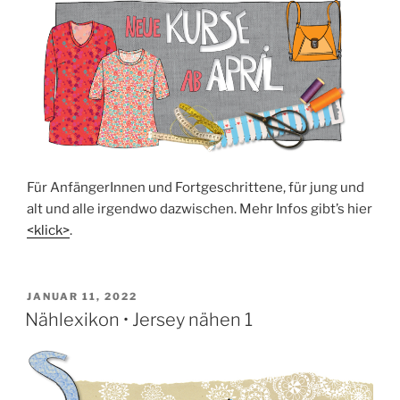
Für Anfän­ge­rIn­nen und Fort­ge­schrit­te­ne, für jung und
alt und alle irgend­wo dazwi­schen. Mehr Infos gibt’s hier
<klick>
.
VERÖFFENTLICHT
JANUAR 11, 2022
AM
Nählexikon • Jersey nähen 1