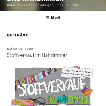
Kurse, Workshops, Anleitungen, Tipps und Tricks
Menü
BEITRÄGE
VERÖFFENTLICHT
MÄRZ 12, 2022
AM
Stoffverkauf im Nähzimmer