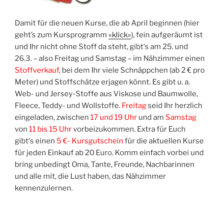
Damit für die neu­en Kur­se, die ab April begin­nen (hier
geht’s zum Kurs­pro­gramm
«klick»
), fein auf­ge­räumt ist
und Ihr nicht ohne Stoff da steht, gibt‘s am 25. und
26.3. – also Frei­tag und Sams­tag – im Näh­zim­mer einen
Stoff­ver­kauf
, bei dem Ihr vie­le Schnäpp­chen (ab 2 € pro
Meter) und Stoff­schät­ze erja­gen könnt. Es gibt u. a.
Web- und Jer­sey-Stof­fe aus Vis­ko­se und Baum­wol­le,
Fleece, Ted­dy- und Woll­stof­fe.
Frei­tag
seid Ihr herz­lich
ein­ge­la­den, zwi­schen
17 und 19 Uhr
und am
Sams­tag
von
11 bis 15 Uhr
vor­bei­zu­kom­men. Extra für Euch
gibt‘s einen
5 €- Kurs­gut­schein
für die aktu­el­len Kur­se
für jeden Ein­kauf ab 20 Euro. Komm ein­fach vor­bei und
bring unbe­dingt Oma, Tan­te, Freun­de, Nach­ba­rin­nen
und alle mit, die Lust haben, das Näh­zim­mer
kennenzulernen.