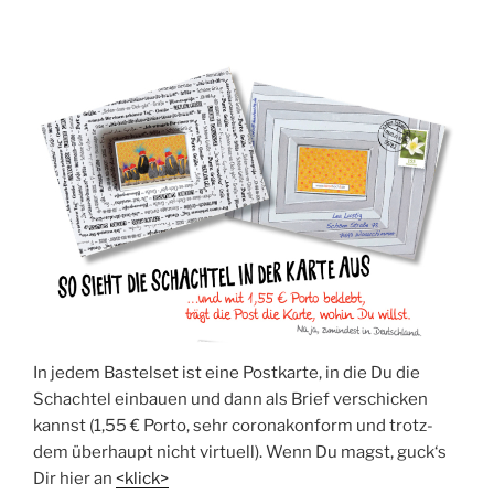
In jedem Bas­tel­set ist eine Post­kar­te, in die Du die
Schach­tel ein­bau­en und dann als Brief ver­schi­cken
kannst (1,55 € Por­to, sehr coro­na­kon­form und trotz­
dem über­haupt nicht vir­tu­ell). Wenn Du magst, guck‘s
Dir hier an
<klick>