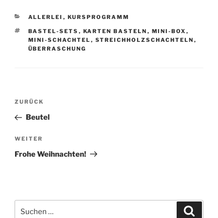
KATEGORIEN
ALLERLEI
,
KURSPROGRAMM
SCHLAGWÖRTER
BASTEL-SETS
,
KARTEN BASTELN
,
MINI-BOX
,
MINI-SCHACHTEL
,
STREICHHOLZSCHACHTELN
,
ÜBERRASCHUNG
Beitragsnavigation
Vorheriger
ZURÜCK
Beitrag
Beutel
Nächster
WEITER
Beitrag
Frohe Weihnachten!
Suche
Suche
nach: