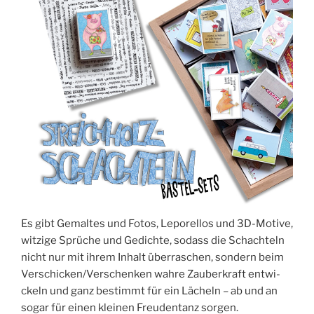
Es gibt Gemal­tes und Fotos, Lepo­rel­los und 3D-Moti­ve,
wit­zi­ge Sprü­che und Gedich­te, sodass die Schach­teln
nicht nur mit ihrem Inhalt über­ra­schen, son­dern beim
Verschicken/Verschenken wah­re Zau­ber­kraft ent­wi­
ckeln und ganz bestimmt für ein Lächeln – ab und an
sogar für einen klei­nen Freu­den­tanz sorgen.