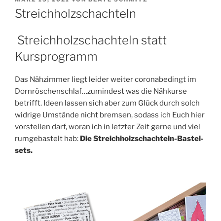
AM
Streichholzschachteln
Streichholzschachteln statt
Kursprogramm
Das Näh­zim­mer liegt lei­der wei­ter coro­nabe­dingt im
Dornröschenschlaf…zumindest was die Näh­kur­se
betrifft. Ideen las­sen sich aber zum Glück durch solch
wid­ri­ge Umstän­de nicht brem­sen, sodass ich Euch hier
vor­stel­len darf, wor­an ich in letz­ter Zeit ger­ne und viel
rum­ge­bas­telt hab:
Die Streich­holz­schach­teln-Bas­tel­
sets.