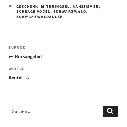
SCHLAGWÖRTER
GESCHENK
,
MITBRINGSEL
,
NÄHZIMMER
,
SCHRÄGE VÖGEL
,
SCHWARZWALD
,
SCHWARZWALDADLER
Beitragsnavigation
Vorheriger
ZURÜCK
Beitrag
Kursangebot
Nächster
WEITER
Beitrag
Beutel
Suche
Suche
nach: