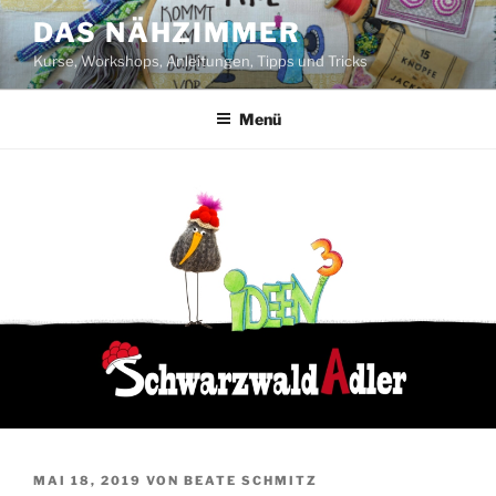
Zum
DAS NÄHZIMMER
Inhalt
Kurse, Workshops, Anleitungen, Tipps und Tricks
springen
Menü
VERÖFFENTLICHT
MAI 18, 2019
VON
BEATE SCHMITZ