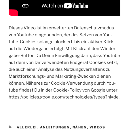
Die­ses Video ist im erwei­ter­ten Daten­schutz­mo­dus
von You­tube ein­ge­bun­den, der das Set­zen von You­
tube-Coo­kies solan­ge blo­ckiert, bis ein akti­ver Klick
auf die Wie­der­ga­be erfolgt. Mit Klick auf den Wie­der­
ga­be-But­ton Du Dei­ne Ein­wil­li­gung dar­in, dass You­tube
auf dem von Dir ver­wen­de­ten End­ge­rät Coo­kies setzt,
die auch einer Ana­ly­se des Nut­zungs­ver­hal­tens zu
Markt­for­schungs- und Mar­ke­ting-Zwe­cken die­nen
kön­nen. Nähe­res zur Coo­kie-Ver­wen­dung durch You­
tube fin­dest Du in der Coo­kie-Poli­cy von Goog­le unter
https://policies.google.com/technologies/types?hl=de.
KATEGORIEN
ALLERLEI
,
ANLEITUNGEN
,
NÄHEN
,
VIDEOS