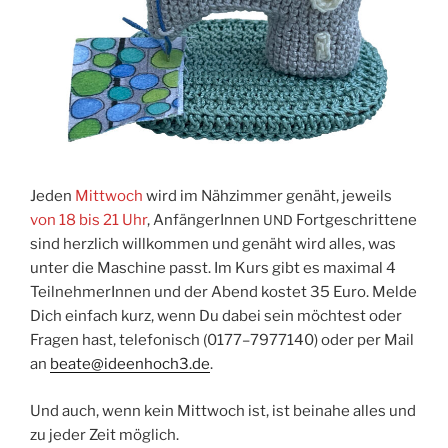
Jeden
Mitt­woch
wird im Näh­zim­mer genäht, jeweils
von 18 bis 21 Uhr
, Anfän­ge­rIn­nen
Fort­ge­schrit­te­ne
UND
sind herz­lich will­kom­men und genäht wird alles, was
unter die Maschi­ne passt. Im Kurs gibt es maxi­mal 4
Teil­neh­me­rIn­nen und der Abend kos­tet 35 Euro. Mel­de
Dich ein­fach kurz, wenn Du dabei sein möch­test oder
Fra­gen hast, tele­fo­nisch (0177–7977140) oder per Mail
an
beate@ideenhoch3.de
.
Und auch, wenn kein Mitt­woch ist, ist bei­na­he alles und
zu jeder Zeit möglich.