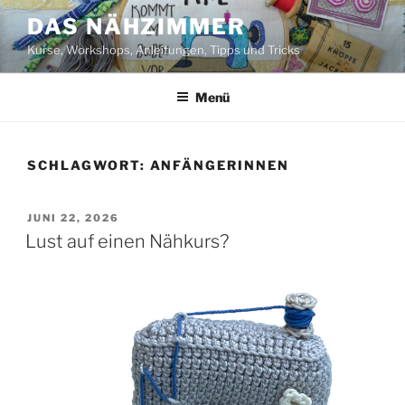
Zum
DAS NÄHZIMMER
Inhalt
Kurse, Workshops, Anleitungen, Tipps und Tricks
springen
Menü
SCHLAGWORT:
ANFÄNGERINNEN
VERÖFFENTLICHT
JUNI 22, 2026
AM
Lust auf einen Nähkurs?