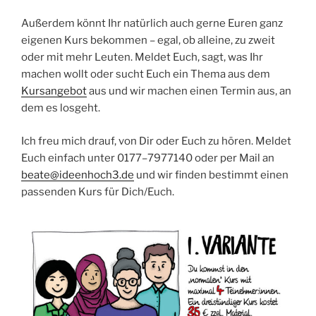
Außer­dem könnt Ihr natür­lich auch ger­ne Euren ganz
eige­nen Kurs bekom­men – egal, ob allei­ne, zu zweit
oder mit mehr Leu­ten. Mel­det Euch, sagt, was Ihr
machen wollt oder sucht Euch ein The­ma aus dem
Kurs­an­ge­bot
aus und wir machen einen Ter­min aus, an
dem es losgeht.
Ich freu mich drauf, von Dir oder Euch zu hören. Mel­det
Euch ein­fach unter 0177–7977140 oder per Mail an
beate@ideenhoch3.de
und wir fin­den bestimmt einen
pas­sen­den Kurs für Dich/Euch.