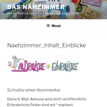
Zum
DAS NÄHZIMMER
Inhalt
Kurse, Workshops, Anleitungen, Tipps und Tricks
springen
Menü
Naehzimmer_Inhalt_Einblicke
Schreibe einen Kommentar
Deine E-Mail-Adresse wird nicht veröffentlicht.
Erforderliche Felder sind mit
*
markiert