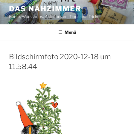
Zum
DAS NÄHZIMMER
Inhalt
Kurse, Workshops, Anleitungen, Tipps und Tricks
springen
Menü
Bildschirmfoto 2020-12-18 um
11.58.44