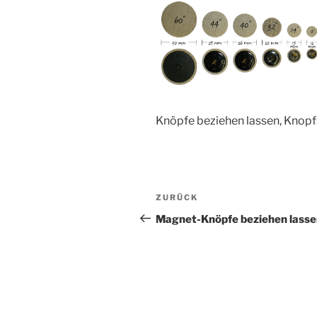
Knöp­fe bezie­hen las­sen, Knopf
Beitragsnavigation
Vorheriger
ZURÜCK
Beitrag
Magnet-Knöpfe beziehen lasse