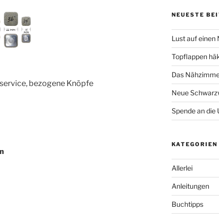
NEUESTE BE
Lust auf einen
Topflappen hä
Das Nähzimmer
­ser­vice, bezo­ge­ne Knöpfe
Neue Schwarzw
Spende an die 
KATEGORIEN
n
Allerlei
Anleitungen
Buchtipps