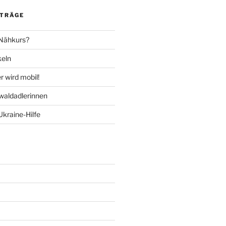
ITRÄGE
 Nähkurs?
keln
 wird mobil!
aldadlerinnen
Ukraine-Hilfe