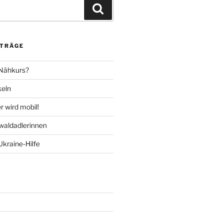
Suchen
ITRÄGE
 Nähkurs?
keln
 wird mobil!
aldadlerinnen
Ukraine-Hilfe