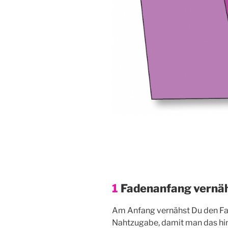
1
Fadenanfang vernä
Am Anfang ver­nähst Du den Fad
Naht­zu­ga­be, damit man das hi