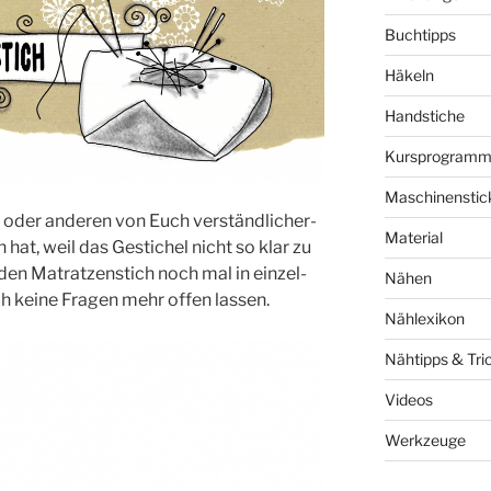
Buchtipps
Häkeln
Handstiche
Kursprogram
Maschinenstic
der ande­ren von Euch ver­ständ­li­cher­
Material
n hat, weil das Gesti­chel nicht so klar zu
 den Matrat­zen­stich noch mal in ein­zel­
Nähen
ich kei­ne Fra­gen mehr offen lassen.
Nählexikon
Nähtipps & Tri
Videos
Werkzeuge