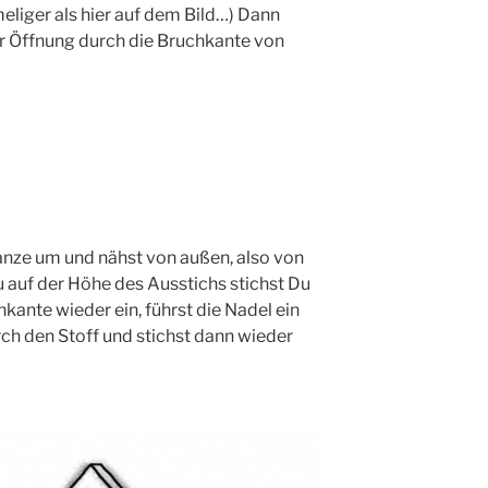
me­li­ger als hier auf dem Bild…) Dann
 Öff­nung durch die Bruch­kan­te von
n­ze um und nähst von außen, also von
nau auf der Höhe des Aus­stichs stichst Du
h­kan­te wie­der ein, führst die Nadel ein
rch den Stoff und stichst dann wie­der