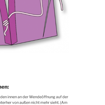
hen:
en innen an der Wen­de­öff­nung auf der
n­ter­her von außen nicht mehr sieht. (Am