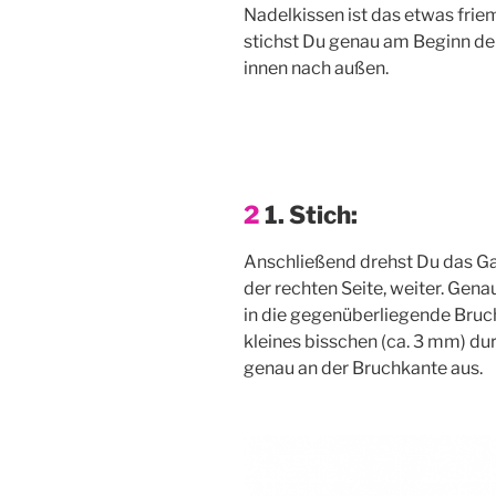
Nadel­kis­sen ist das etwas frie­
stichst Du genau am Beginn der
innen nach außen.
2
1. Stich:
Anschlie­ßend drehst Du das Ga
der rech­ten Sei­te, wei­ter. Ge
in die gegen­über­lie­gen­de Bruc
klei­nes biss­chen (ca. 3 mm) du
genau an der Bruch­kan­te aus.