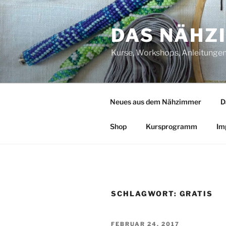
Zum
Inhalt
DAS NÄHZ
springen
Kurse, Workshops, Anleitungen,
Neues aus dem Nähzimmer
D
Shop
Kursprogramm
Im
SCHLAGWORT:
GRATIS
VERÖFFENTLICHT
FEBRUAR 24, 2017