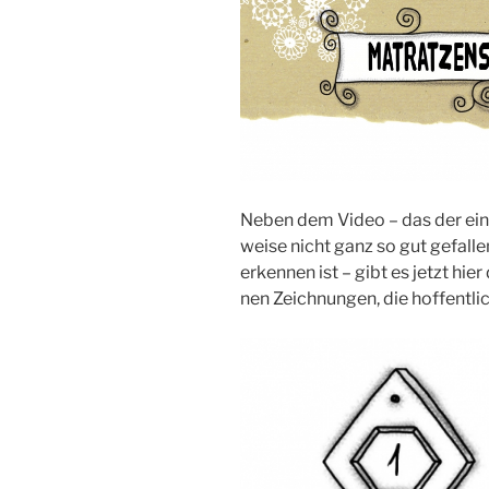
Neben dem Video – das der ein o
wei­se nicht ganz so gut gefal­le
erken­nen ist – gibt es jetzt hier
nen Zeich­nun­gen, die hof­fent­l