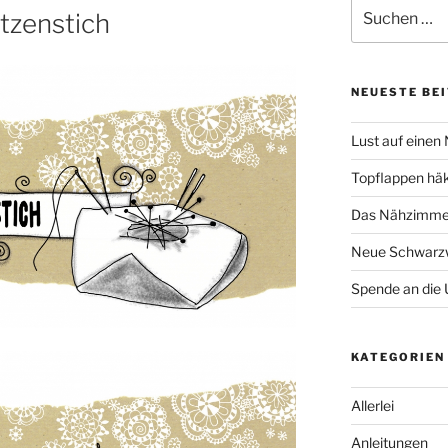
Suche
tzenstich
nach:
NEUESTE BE
Lust auf einen
Topflappen hä
Das Nähzimmer
Neue Schwarzw
Spende an die 
KATEGORIEN
Allerlei
Anleitungen