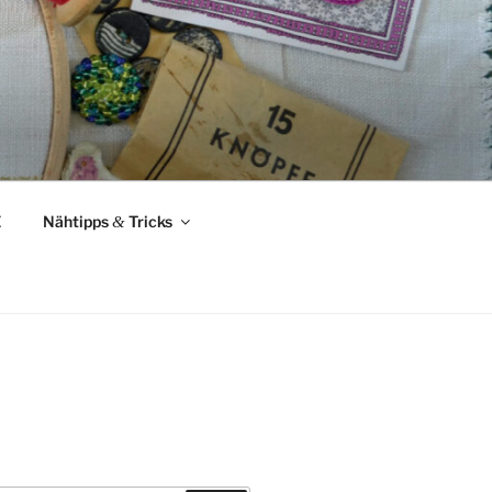
Z
Nähtipps
&
Tricks