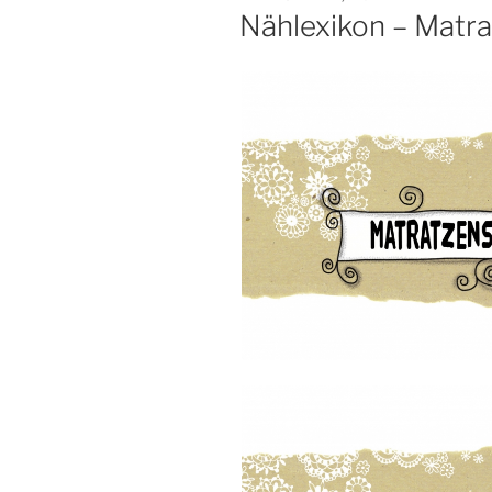
AM
Nählexikon – Matra