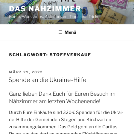
Zum
DAS NÄHZIMMER
Inhalt
Kurse, Workshops, Anleitungen, Tipps und Tricks
springen
Menü
SCHLAGWORT:
STOFFVERKAUF
VERÖFFENTLICHT
MÄRZ 29, 2022
AM
Spende an die Ukraine-Hilfe
Ganz lieben Dank Euch für Euren Besuch im
Nähzimmer am letzten Wochenende!
Durch Eure Ein­käu­fe sind 320 € Spen­den für die Ukrai­
ne-Hil­fe der Gemein­den Ste­gen und Kirch­zar­ten
zusam­men­ge­kom­men. Das Geld geht an die Cari­tas