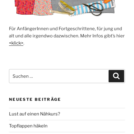
Für Anfän­ge­rIn­nen und Fort­ge­schrit­te­ne, für jung und
alt und alle irgend­wo dazwi­schen. Mehr Infos gibt’s hier
<klick>
.
Suche
Suche
nach:
NEUESTE BEITRÄGE
Lust auf einen Nähkurs?
Topflappen häkeln