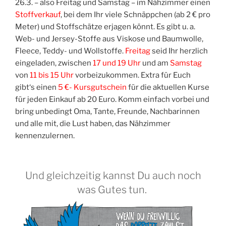
26.3. – also Frei­tag und Sams­tag – im Näh­zim­mer einen
Stoff­ver­kauf
, bei dem Ihr vie­le Schnäpp­chen (ab 2 € pro
Meter) und Stoff­schät­ze erja­gen könnt. Es gibt u. a.
Web- und Jer­sey-Stof­fe aus Vis­ko­se und Baum­wol­le,
Fleece, Ted­dy- und Woll­stof­fe.
Frei­tag
seid Ihr herz­lich
ein­ge­la­den, zwi­schen
17 und 19 Uhr
und am
Sams­tag
von
11 bis 15 Uhr
vor­bei­zu­kom­men. Extra für Euch
gibt‘s einen
5 €- Kurs­gut­schein
für die aktu­el­len Kur­se
für jeden Ein­kauf ab 20 Euro. Komm ein­fach vor­bei und
bring unbe­dingt Oma, Tan­te, Freun­de, Nach­ba­rin­nen
und alle mit, die Lust haben, das Näh­zim­mer
kennenzulernen.
Und gleichzeitig kannst Du auch noch
was Gutes tun.