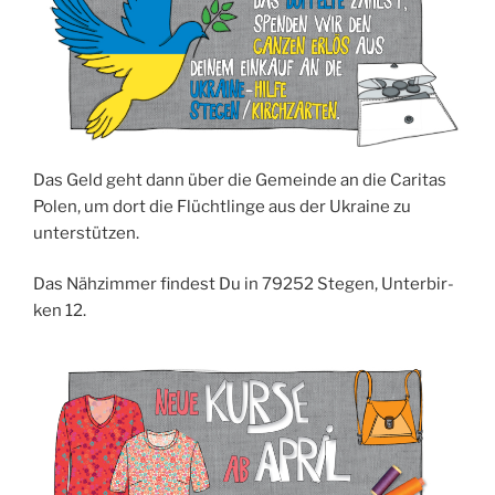
Das Geld geht dann über die Gemein­de an die Cari­tas
Polen, um dort die Flücht­lin­ge aus der Ukrai­ne zu
unterstützen.
Das Näh­zim­mer fin­dest Du in 79252 Ste­gen, Unter­bir­
ken 12.