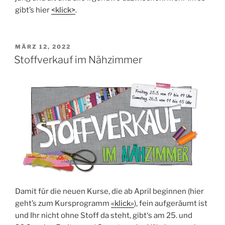
gibt’s hier
<klick>
.
VERÖFFENTLICHT
MÄRZ 12, 2022
AM
Stoffverkauf im Nähzimmer
Damit für die neu­en Kur­se, die ab April begin­nen (hier
geht’s zum Kurs­pro­gramm
«klick»
), fein auf­ge­räumt ist
und Ihr nicht ohne Stoff da steht, gibt‘s am 25. und