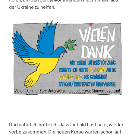
Polen, um den dort ankom­men­den Flücht­lin­gen aus
der Ukrai­ne zu helfen.
Und natür­lich hof­fe ich, dass Ihr bald Lust habt, wie­der
vor­bei­zu­kom­men. Die neu­en Kur­se war­ten schon auf