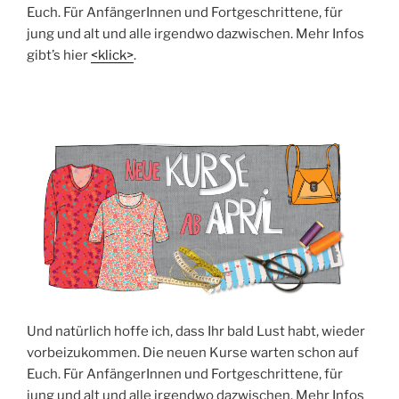
Euch. Für Anfän­ge­rIn­nen und Fort­ge­schrit­te­ne, für
jung und alt und alle irgend­wo dazwi­schen. Mehr Infos
gibt’s hier
<klick>
.
Und natür­lich hof­fe ich, dass Ihr bald Lust habt, wie­der
vor­bei­zu­kom­men. Die neu­en Kur­se war­ten schon auf
Euch. Für Anfän­ge­rIn­nen und Fort­ge­schrit­te­ne, für
jung und alt und alle irgend­wo dazwi­schen. Mehr Infos