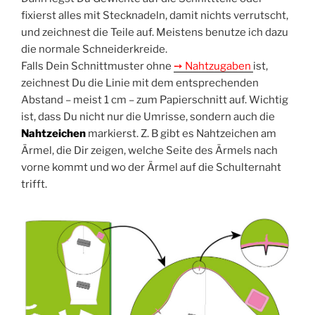
fixierst alles mit Steck­na­deln, damit nichts ver­rutscht,
und zeich­nest die Tei­le auf. Meis­tens benut­ze ich dazu
die nor­ma­le Schneiderkreide.
Falls Dein Schnitt­mus­ter ohne
➙ Naht­zu­ga­ben
ist,
zeich­nest Du die Linie mit dem ent­spre­chen­den
Abstand – meist 1 cm – zum Papier­schnitt auf. Wich­tig
ist, dass Du nicht nur die Umris­se, son­dern auch die
Naht­zei­chen
mar­kierst. Z. B gibt es Naht­zei­chen am
Ärmel, die Dir zei­gen, wel­che Sei­te des Ärmels nach
vor­ne kommt und wo der Ärmel auf die Schul­ter­naht
trifft.