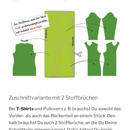
Zuschnittvariante mit 2 Stoffbrüchen
Bei
T‑Shirts
und Pull­overn z. B. brauchst Du sowohl das
Vor­der- als auch das Rücken­teil an einem Stück. Des­
halb brauchst Du auch 2 Stoff­brü­che, an die Du Dei­ne
Schnitt­tei­le anle­gen kannst. Dafür fal­test Du bei­de