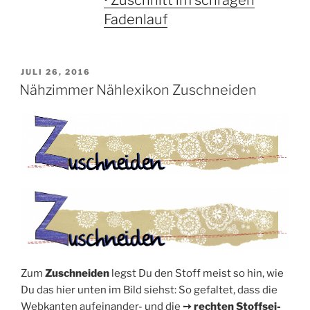
• Zuschnitt im schrägen
Fadenlauf
VERÖFFENTLICHT
JULI 26, 2016
AM
Nähzimmer Nählexikon Zuschneiden
Zum
Zuschnei­den
legst Du den Stoff meist so hin, wie
Du das hier unten im Bild siehst: So gefal­tet, dass die
Web­kan­ten auf­ein­an­der- und die
➙ rech­ten Stoff­sei­