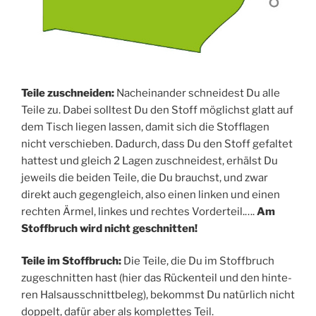
Tei­le zuschnei­den:
Nach­ein­an­der schnei­dest Du alle
Tei­le zu. Dabei soll­test Du den Stoff mög­lichst glatt auf
dem Tisch lie­gen las­sen, damit sich die Stoff­la­gen
nicht ver­schie­ben. Dadurch, dass Du den Stoff gefal­tet
hat­test und gleich 2 Lagen zuschnei­dest, erhälst Du
jeweils die bei­den Tei­le, die Du brauchst, und zwar
direkt auch gegen­gleich, also einen lin­ken und einen
rech­ten Ärmel, lin­kes und rech­tes Vor­der­teil.….
Am
Stoff­bruch wird nicht geschnitten!
Tei­le im Stoff­bruch:
Die Tei­le, die Du im Stoff­bruch
zuge­schnit­ten hast (hier das Rücken­teil und den hin­te­
ren Hals­aus­schnitt­be­leg), bekommst Du natür­lich nicht
dop­pelt, dafür aber als kom­plet­tes Teil.