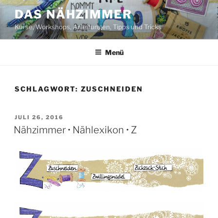
Zum
DAS NÄHZIMMER
Inhalt
Kurse, Workshops, Anleitungen, Tipps und Tricks
springen
Menü
SCHLAGWORT:
ZUSCHNEIDEN
VERÖFFENTLICHT
JULI 26, 2016
AM
Nähzimmer • Nählexikon • Z