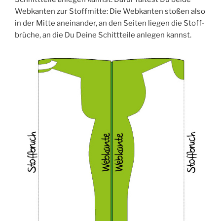
Web­kan­ten zur Stoff­mit­te: Die Web­kan­ten sto­ßen also
in der Mit­te anein­an­der, an den Sei­ten lie­gen die Stoff­
brü­che, an die Du Dei­ne Schitt­tei­le anle­gen kannst.