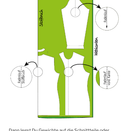
Dann legst Du Gewich­te auf die Schnitt­tei­le oder