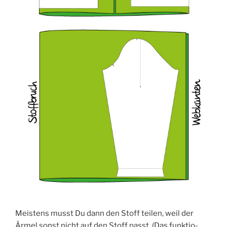
Meis­tens musst Du dann den Stoff tei­len, weil der
Ärmel sonst nicht auf den Stoff passt. (Das funk­tio­