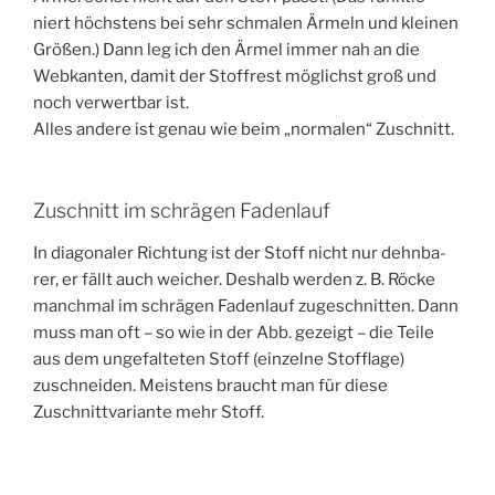
niert höchs­tens bei sehr schma­len Ärmeln und klei­nen
Grö­ßen.) Dann leg ich den Ärmel immer nah an die
Web­kan­ten, damit der Stoff­rest mög­lichst groß und
noch ver­wert­bar ist.
Alles ande­re ist genau wie beim „nor­ma­len“ Zuschnitt.
Zuschnitt im schrägen Fadenlauf
In dia­go­na­ler Rich­tung ist der Stoff nicht nur dehn­ba­
rer, er fällt auch wei­cher. Des­halb wer­den z. B. Röcke
manch­mal im schrä­gen Faden­lauf zuge­schnit­ten. Dann
muss man oft – so wie in der Abb. gezeigt – die Tei­le
aus dem unge­fal­te­ten Stoff (ein­zel­ne Stoff­la­ge)
zuschnei­den. Meis­tens braucht man für die­se
Zuschnitt­va­ri­an­te mehr Stoff.