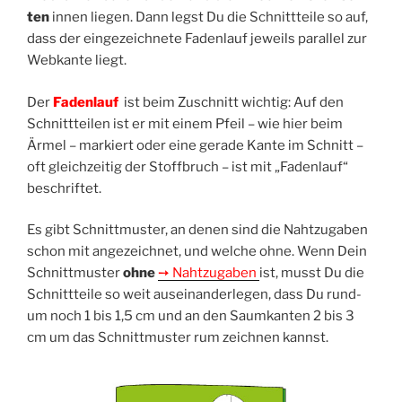
ten
innen lie­gen. Dann legst Du die Schnitt­tei­le so auf,
dass der ein­ge­zeich­ne­te Faden­lauf jeweils par­al­lel zur
Web­kan­te liegt.
Der
Faden­lauf
ist beim Zuschnitt wich­tig: Auf den
Schnitt­tei­len ist er mit einem Pfeil – wie hier beim
Ärmel – mar­kiert oder eine gera­de Kan­te im Schnitt –
oft gleich­zei­tig der Stoff­bruch – ist mit „Faden­lauf“
beschriftet.
Es gibt Schnitt­mus­ter, an denen sind die Naht­zu­ga­ben
schon mit ange­zeich­net, und wel­che ohne. Wenn Dein
Schnitt­mus­ter
ohne
➙ Naht­zu­ga­ben
ist, musst Du die
Schnitt­tei­le so weit aus­ein­an­der­le­gen, dass Du rund­
um noch 1 bis 1,5 cm und an den Saum­kan­ten 2 bis 3
cm um das Schnitt­mus­ter rum zeich­nen kannst.