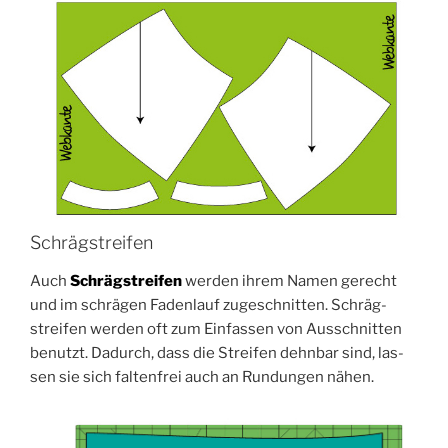
Schrägstreifen
Auch
Schräg­strei­fen
wer­den ihrem Namen gerecht
und im schrä­gen Faden­lauf zuge­schnit­ten. Schräg­
strei­fen wer­den oft zum Ein­fas­sen von Aus­schnit­ten
benutzt. Dadurch, dass die Strei­fen dehn­bar sind, las­
sen sie sich fal­ten­frei auch an Run­dun­gen nähen.