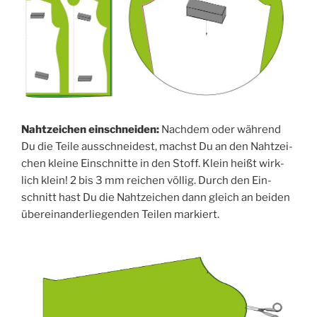
Naht­zei­chen ein­schnei­den:
Nach­dem oder wäh­rend
Du die Tei­le aus­schnei­dest, machst Du an den Naht­zei­
chen klei­ne Ein­schnit­te in den Stoff. Klein heißt wirk­
lich klein! 2 bis 3 mm rei­chen völ­lig. Durch den Ein­
schnitt hast Du die Naht­zei­chen dann gleich an bei­den
über­ein­an­der­lie­gen­den Tei­len markiert.