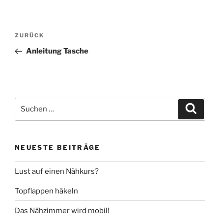
Beitragsnavigation
Vorheriger
ZURÜCK
Beitrag
Anleitung Tasche
Suche
Suche
nach:
NEUESTE BEITRÄGE
Lust auf einen Nähkurs?
Topflappen häkeln
Das Nähzimmer wird mobil!