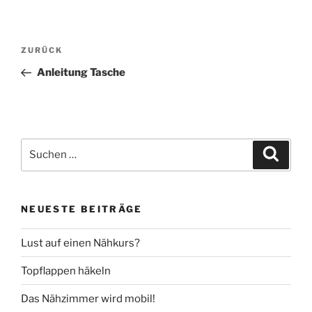
Beitragsnavigation
Vorheriger
ZURÜCK
Beitrag
Anleitung Tasche
Suche
Suche
nach:
NEUESTE BEITRÄGE
Lust auf einen Nähkurs?
Topflappen häkeln
Das Nähzimmer wird mobil!