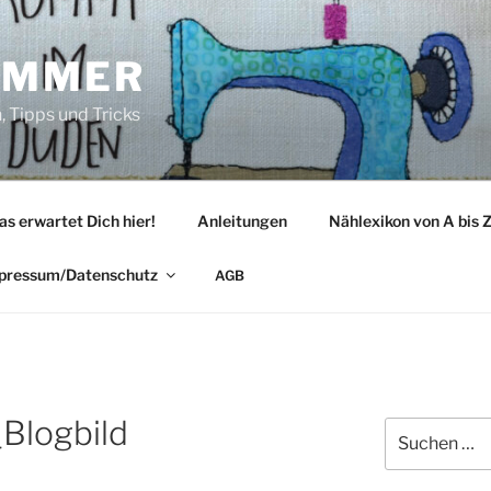
IMMER
 Tipps und Tricks
as erwartet Dich hier!
Anleitungen
Nählexikon von A bis 
pressum/Datenschutz
AGB
Blogbild
Suche
nach: