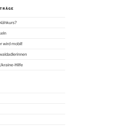
ITRÄGE
 Nähkurs?
keln
 wird mobil!
aldadlerinnen
Ukraine-Hilfe