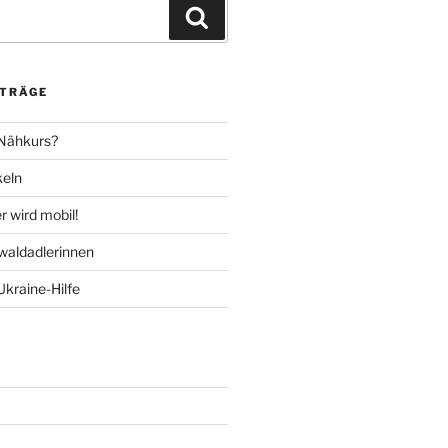
Suchen
ITRÄGE
 Nähkurs?
keln
 wird mobil!
aldadlerinnen
Ukraine-Hilfe