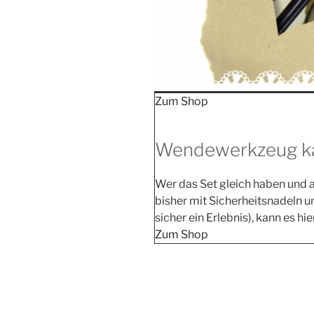
Zum Shop
Wendewerkzeug k
Wer das Set gleich haben und aus
bis­her mit Sicher­heits­na­deln 
sicher ein Erleb­nis), kann es hi
Zum Shop