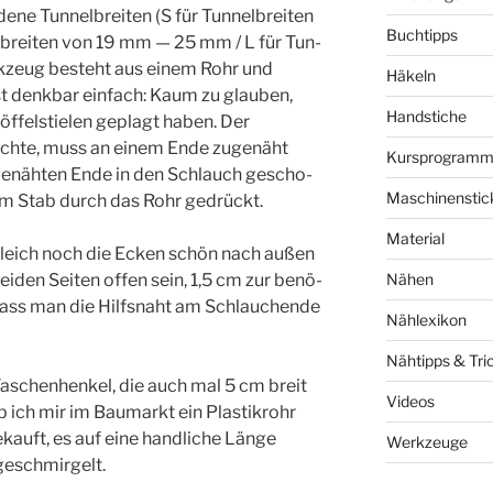
ne Tun­nel­brei­ten (S für Tun­nel­brei­ten
Buchtipps
­brei­ten von 19 mm — 25 mm / L für Tun­
k­zeug besteht aus einem Rohr und
Häkeln
t denk­bar ein­fach: Kaum zu glau­ben,
Handstiche
öf­fel­stie­len geplagt haben. Der
h­te, muss an einem Ende zuge­näht
Kursprogram
ge­näh­ten Ende in den Schlauch gescho­
Maschinenstic
em Stab durch das Rohr gedrückt.
Material
leich noch die Ecken schön nach außen
Nähen
ei­den Sei­ten offen sein, 1,5 cm zur benö­
odass man die Hilfs­naht am Schlau­chende
Nählexikon
Nähtipps & Tri
 Taschen­hen­kel, die auch mal 5 cm breit
Videos
 ich mir im Bau­markt ein Plas­tik­rohr
auft, es auf eine hand­li­che Län­ge
Werkzeuge
tgeschmirgelt.