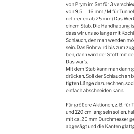
von Prym im Set für 3 ver­schie­de
von 9,5 — 16 mm / M für Tun­nel
nel­brei­ten ab 25 mm).Das Wer
einem Stab. Die Hand­ha­bung is
dass wir uns so lan­ge mit Koch­l
Schlauch, den man wen­den möc
sein. Das Rohr wird bis zum zu
ben, dann wird der Stoff mit d
Das war’s.
Mit dem Stab kann man dann g
drü­cken. Soll der Schlauch an b
tig­ten Län­ge dazu­rech­nen, s
ein­fach abschnei­den kann.
Für grö­ßere Aktio­nen, z. B. für
und 120 cm lang sein sol­len, hab
mit ca. 20 mm Durch­mes­ser gek
abge­sägt und die Kan­ten glat