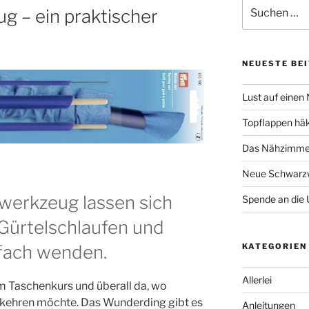
Suche
 – ein praktischer
nach:
NEUESTE BE
Lust auf einen
Topflappen hä
Das Nähzimmer
Neue Schwarzw
werk­zeug las­sen sich
Spende an die 
Gür­tel­schlau­fen und
n­fach wenden.
KATEGORIEN
Allerlei
m Taschen­kurs und über­all da, wo
eh­ren möch­te. Das Wun­der­ding gibt es
Anleitungen