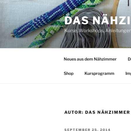
Zum
Inhalt
DAS NÄHZ
springen
Kurse, Workshops, Anleitungen,
Neues aus dem Nähzimmer
D
Shop
Kursprogramm
Im
AUTOR:
DAS NÄHZIMMER
VERÖFFENTLICHT
SEPTEMBER 25, 2014