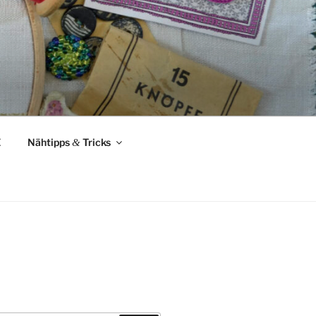
Z
Nähtipps
&
Tricks