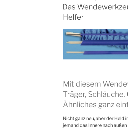
AM
Das Wendewerkzeug
Helfer
Mit die­sem Wen­de­
Trä­ger, Schläu­che, 
Ähn­li­ches ganz ei
Nicht ganz neu, aber der Held i
jemand das Inne­re nach außen k