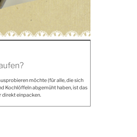
aufen?
­pro­bie­ren möch­te (für alle, die sich
und Koch­löf­feln abge­müht haben, ist das
er direkt einpacken.