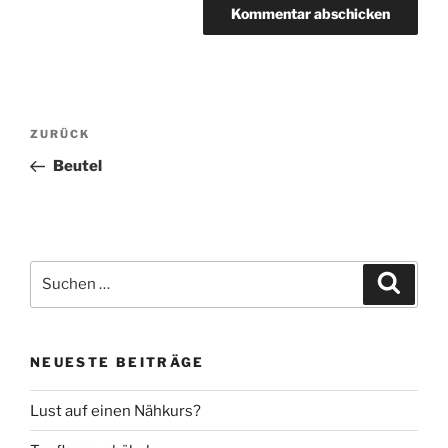
Beitragsnavigation
Vorheriger
ZURÜCK
Beitrag
Beutel
Suche
Suche
nach:
NEUESTE BEITRÄGE
Lust auf einen Nähkurs?