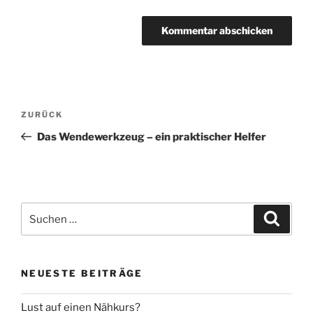
Beitragsnavigation
Vorheriger
ZURÜCK
Beitrag
Das Wendewerkzeug – ein praktischer Helfer
Suche
Suche
nach:
NEUESTE BEITRÄGE
Lust auf einen Nähkurs?