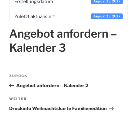
Erstel­lungs­da­tum
August 13, 2017
Zuletzt aktua­li­siert
August 13, 2017
Angebot anfordern –
Kalender 3
Beitragsnavigation
Vorheriger
ZURÜCK
Beitrag
Angebot anfordern – Kalender 2
Nächster
WEITER
Beitrag
Druckinfo Weihnachtskarte Familienedition