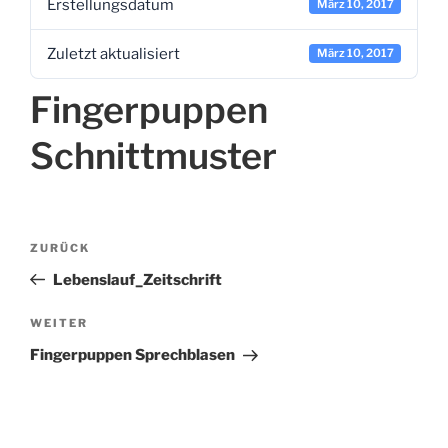
Erstel­lungs­da­tum
März 10, 2017
Zuletzt aktua­li­siert
März 10, 2017
Fingerpuppen
Schnittmuster
Beitragsnavigation
Vorheriger
ZURÜCK
Beitrag
Lebenslauf_Zeitschrift
Nächster
WEITER
Beitrag
Fingerpuppen Sprechblasen