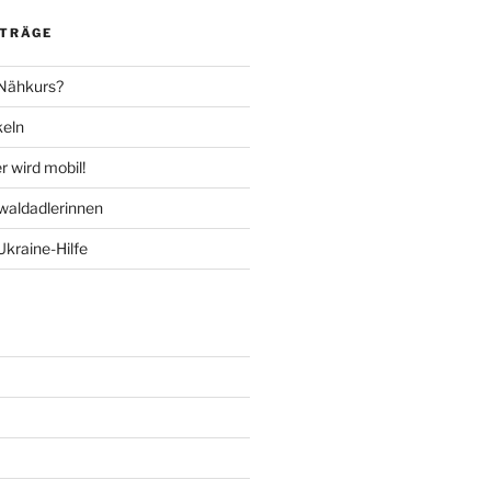
ITRÄGE
 Nähkurs?
keln
 wird mobil!
aldadlerinnen
Ukraine-Hilfe