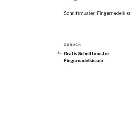
Schnittmuster_Fingernadelkis
Beitragsnavigation
Vorheriger
ZURÜCK
Beitrag
Gratis Schnittmuster
Fingernadelkissen