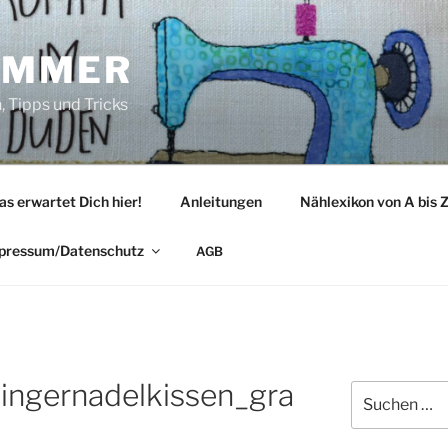
IMMER
 Tipps und Tricks
as erwartet Dich hier!
Anleitungen
Nählexikon von A bis 
pressum/Datenschutz
AGB
ingernadelkissen_gra
Suche
nach: