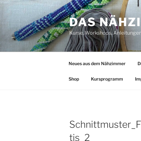
Zum
Inhalt
DAS NÄHZ
springen
Kurse, Workshops, Anleitungen,
Neues aus dem Nähzimmer
D
Shop
Kursprogramm
Im
Schnittmuster_F
tis_2