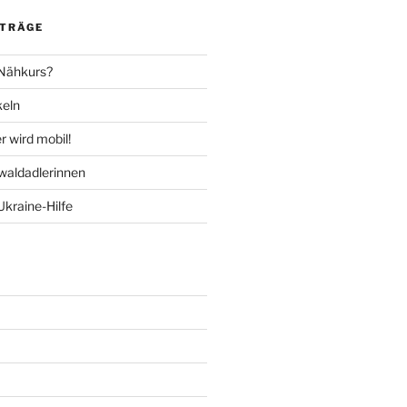
ITRÄGE
 Nähkurs?
keln
 wird mobil!
aldadlerinnen
Ukraine-Hilfe