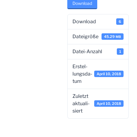
Down­load
Down­load
6
Datei­grö­ße
45.29
MB
Datei-Anzahl
1
Erstel­
lungs­da­
April 10, 2018
tum
Zuletzt
aktua­li­
April 10, 2018
siert