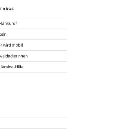
ITRÄGE
 Nähkurs?
keln
 wird mobil!
aldadlerinnen
Ukraine-Hilfe