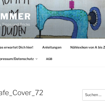
IMMER
 Tipps und Tricks
as erwartet Dich hier!
Anleitungen
Nählexikon von A bis 
pressum/Datenschutz
AGB
fe_Cover_72
Suche
nach: