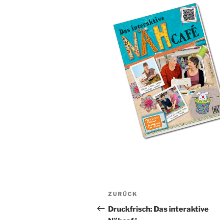
Beitragsnavigation
Vorheriger
ZURÜCK
Beitrag
Druckfrisch: Das interaktive