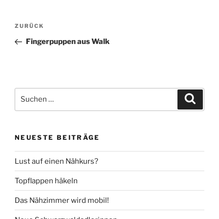
Beitragsnavigation
Vorheriger
ZURÜCK
Beitrag
Fingerpuppen aus Walk
Suche
Suche
nach:
NEUESTE BEITRÄGE
Lust auf einen Nähkurs?
Topflappen häkeln
Das Nähzimmer wird mobil!