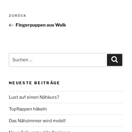
Beitragsnavigation
Vorheriger
ZURÜCK
Beitrag
Fingerpuppen aus Walk
Suche
Suche
nach:
NEUESTE BEITRÄGE
Lust auf einen Nähkurs?
Topflappen häkeln
Das Nähzimmer wird mobil!