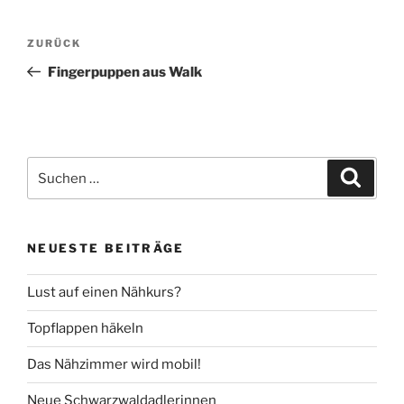
Beitragsnavigation
Vorheriger
ZURÜCK
Beitrag
Fingerpuppen aus Walk
Suche
Suche
nach:
NEUESTE BEITRÄGE
Lust auf einen Nähkurs?
Topflappen häkeln
Das Nähzimmer wird mobil!
Neue Schwarzwaldadlerinnen