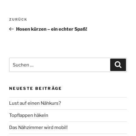
Beitragsnavigation
Vorheriger
ZURÜCK
Beitrag
Hosen kürzen – ein echter Spaß!
Suche
Suche
nach:
NEUESTE BEITRÄGE
Lust auf einen Nähkurs?
Topflappen häkeln
Das Nähzimmer wird mobil!