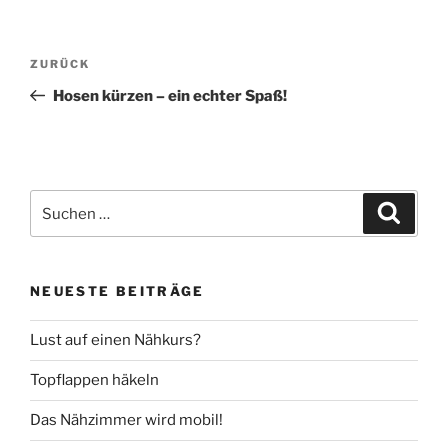
Beitragsnavigation
Vorheriger
ZURÜCK
Beitrag
Hosen kürzen – ein echter Spaß!
Suche
Suche
nach:
NEUESTE BEITRÄGE
Lust auf einen Nähkurs?
Topflappen häkeln
Das Nähzimmer wird mobil!