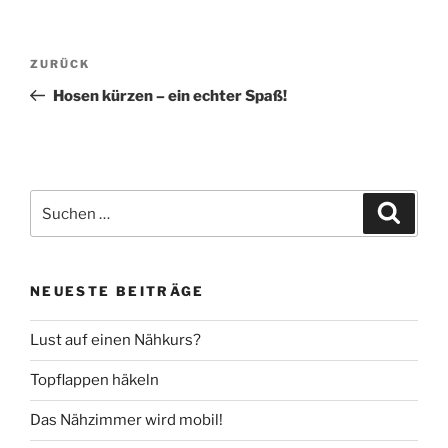
Beitragsnavigation
Vorheriger
ZURÜCK
Beitrag
Hosen kürzen – ein echter Spaß!
Suche
Suche
nach:
NEUESTE BEITRÄGE
Lust auf einen Nähkurs?
Topflappen häkeln
Das Nähzimmer wird mobil!