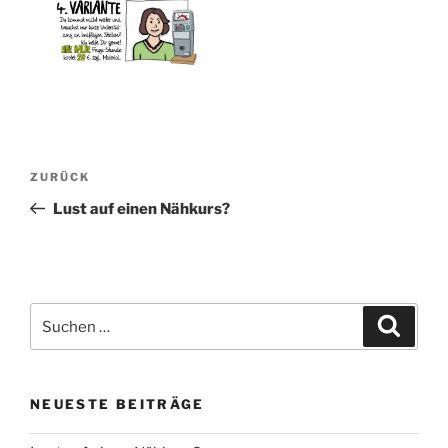
Beitragsnavigation
Vorheriger
ZURÜCK
Beitrag
Lust auf einen Nähkurs?
Suche
Suche
nach:
NEUESTE BEITRÄGE