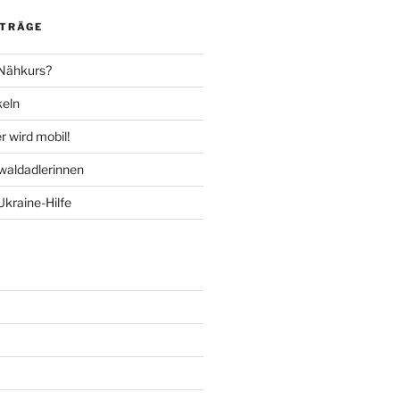
ITRÄGE
 Nähkurs?
keln
 wird mobil!
aldadlerinnen
Ukraine-Hilfe