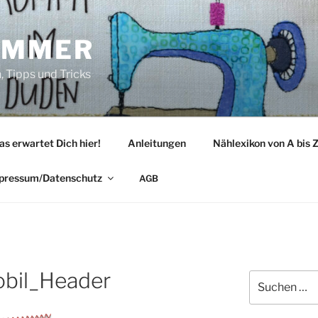
IMMER
 Tipps und Tricks
as erwartet Dich hier!
Anleitungen
Nählexikon von A bis 
pressum/Datenschutz
AGB
bil_Header
Suche
nach: