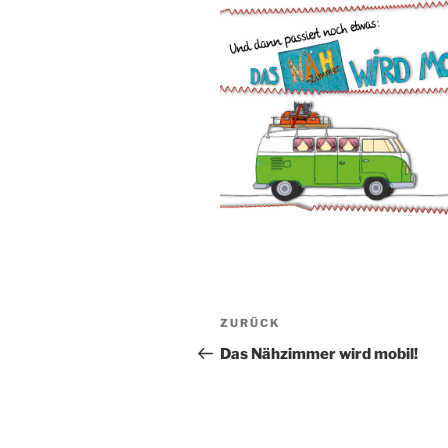
Beitragsnavigation
Vorheriger
ZURÜCK
Beitrag
Das Nähzimmer wird mobil!