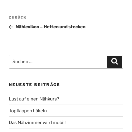
Beitragsnavigation
Vorheriger
ZURÜCK
Beitrag
Nählexikon – Heften und stecken
Suche
Suche
nach:
NEUESTE BEITRÄGE
Lust auf einen Nähkurs?
Topflappen häkeln
Das Nähzimmer wird mobil!