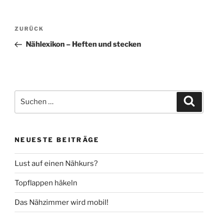
Beitragsnavigation
Vorheriger
ZURÜCK
Beitrag
Nählexikon – Heften und stecken
Suche
Suche
nach:
NEUESTE BEITRÄGE
Lust auf einen Nähkurs?
Topflappen häkeln
Das Nähzimmer wird mobil!