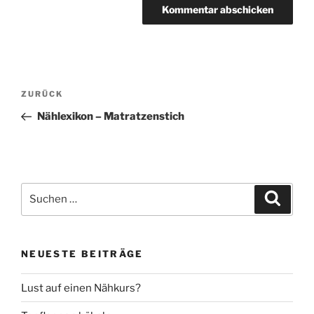
Beitragsnavigation
Vorheriger
ZURÜCK
Beitrag
Nählexikon – Matratzenstich
Suche
Suche
nach:
NEUESTE BEITRÄGE
Lust auf einen Nähkurs?