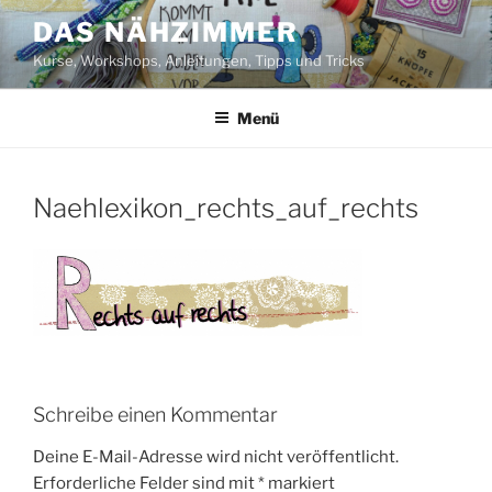
Zum
DAS NÄHZIMMER
Inhalt
Kurse, Workshops, Anleitungen, Tipps und Tricks
springen
Menü
Naehlexikon_rechts_auf_rechts
Schreibe einen Kommentar
Deine E-Mail-Adresse wird nicht veröffentlicht.
Erforderliche Felder sind mit
*
markiert