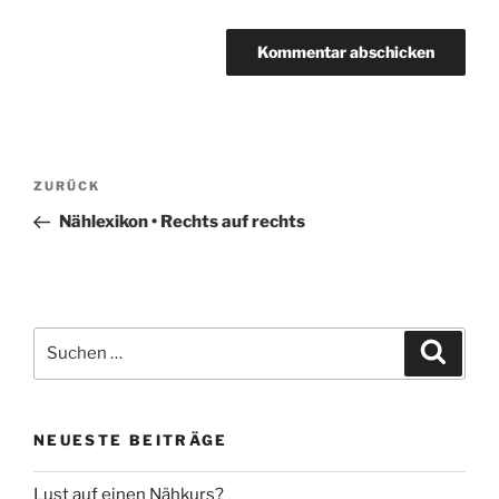
Beitragsnavigation
Vorheriger
ZURÜCK
Beitrag
Nählexikon • Rechts auf rechts
Suche
Suche
nach:
NEUESTE BEITRÄGE
Lust auf einen Nähkurs?