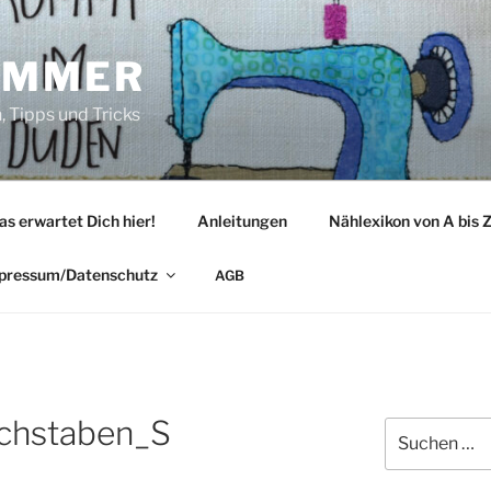
IMMER
 Tipps und Tricks
as erwartet Dich hier!
Anleitungen
Nählexikon von A bis 
pressum/Datenschutz
AGB
chstaben_S
Suche
nach: