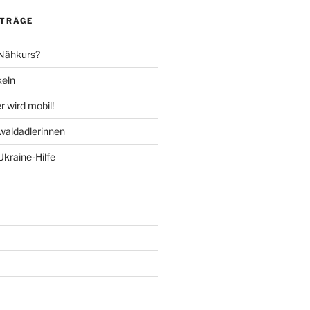
ITRÄGE
 Nähkurs?
keln
 wird mobil!
aldadlerinnen
Ukraine-Hilfe