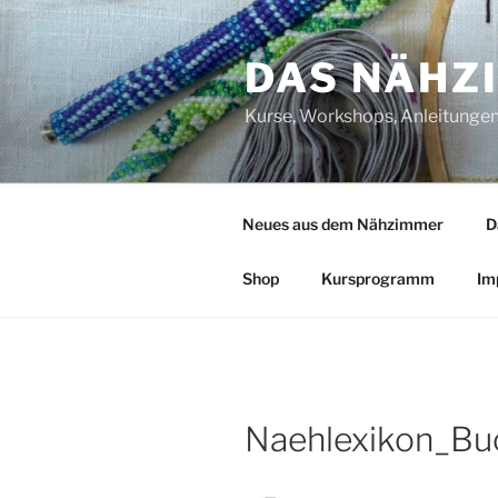
Zum
Inhalt
DAS NÄHZ
springen
Kurse, Workshops, Anleitungen,
Neues aus dem Nähzimmer
D
Shop
Kursprogramm
Im
Naehlexikon_Bu