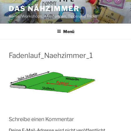
Zum
DAS NÄHZIMMER
Inhalt
Kurse, Workshops, Anleitungen, Tipps und Tricks
springen
Menü
Fadenlauf_Naehzimmer_1
Schreibe einen Kommentar
Deine E-Mail-Adresse wird nicht veröffentlicht.