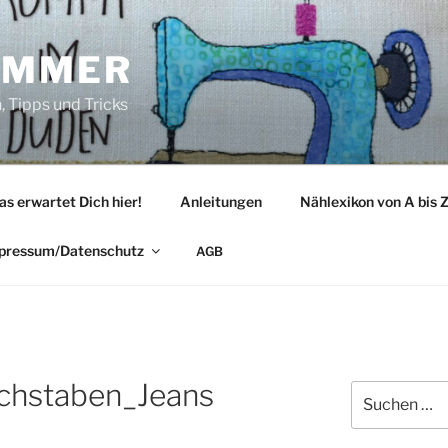
IMMER
 Tipps und Tricks
as erwartet Dich hier!
Anleitungen
Nählexikon von A bis 
pressum/Datenschutz
AGB
chstaben_Jeans
Suche
nach: