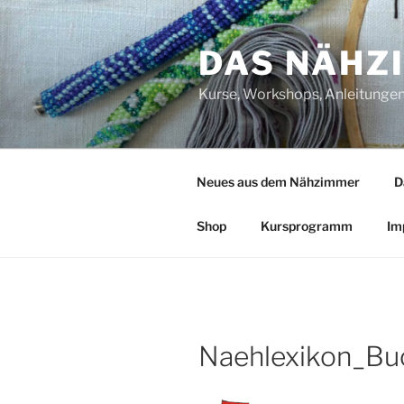
Zum
Inhalt
DAS NÄHZ
springen
Kurse, Workshops, Anleitungen,
Neues aus dem Nähzimmer
D
Shop
Kursprogramm
Im
Naehlexikon_Bu