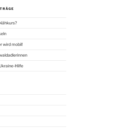
ITRÄGE
 Nähkurs?
keln
 wird mobil!
aldadlerinnen
Ukraine-Hilfe