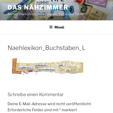
Zum
DAS NÄHZIMMER
Inhalt
Kurse, Workshops, Anleitungen, Tipps und Tricks
springen
Menü
Naehlexikon_Buchstaben_L
Schreibe einen Kommentar
Deine E-Mail-Adresse wird nicht veröffentlicht.
Erforderliche Felder sind mit
*
markiert