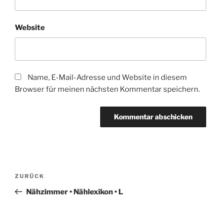
Website
Name, E-Mail-Adresse und Website in diesem
Browser für meinen nächsten Kommentar speichern.
Beitragsnavigation
Vorheriger
ZURÜCK
Beitrag
Nähzimmer • Nählexikon • L