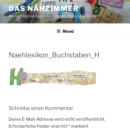
Zum
DAS NÄHZIMMER
Inhalt
Kurse, Workshops, Anleitungen, Tipps und Tricks
springen
Menü
Naehlexikon_Buchstaben_H
Schreibe einen Kommentar
Deine E-Mail-Adresse wird nicht veröffentlicht.
Erforderliche Felder sind mit
*
markiert