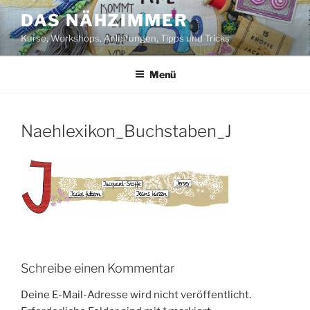
Zum
DAS NÄHZIMMER
Inhalt
Kurse, Workshops, Anleitungen, Tipps und Tricks
springen
Menü
Naehlexikon_Buchstaben_J
Schreibe einen Kommentar
Deine E-Mail-Adresse wird nicht veröffentlicht.