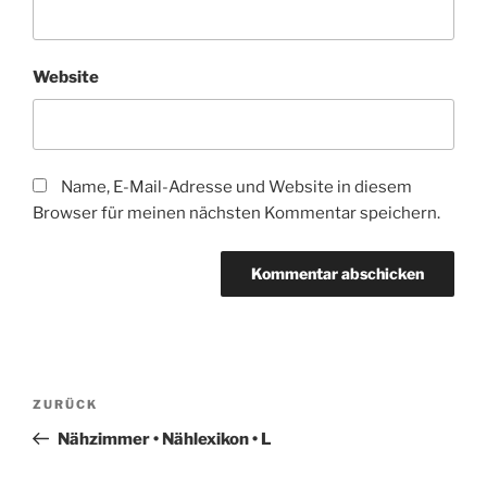
Website
Name, E-Mail-Adresse und Website in diesem
Browser für meinen nächsten Kommentar speichern.
Beitragsnavigation
Vorheriger
ZURÜCK
Beitrag
Nähzimmer • Nählexikon • L