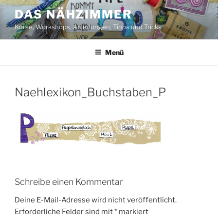
Zum
DAS NÄHZIMMER
Inhalt
Kurse, Workshops, Anleitungen, Tipps und Tricks
springen
Menü
Naehlexikon_Buchstaben_P
Schreibe einen Kommentar
Deine E-Mail-Adresse wird nicht veröffentlicht.
Erforderliche Felder sind mit
*
markiert