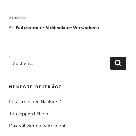
Beitragsnavigation
Vorheriger
ZURÜCK
Beitrag
Nähzimmer • Nählexikon • Versäubern
Suche
Suche
nach:
NEUESTE BEITRÄGE
Lust auf einen Nähkurs?
Topflappen häkeln
Das Nähzimmer wird mobil!