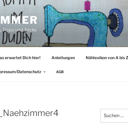
IMMER
 Tipps und Tricks
as erwartet Dich hier!
Anleitungen
Nählexikon von A bis 
pressum/Datenschutz
AGB
e_Naehzimmer4
Suche
nach: