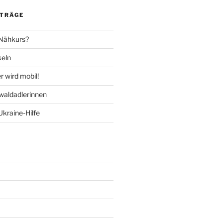
ITRÄGE
 Nähkurs?
keln
 wird mobil!
aldadlerinnen
Ukraine-Hilfe